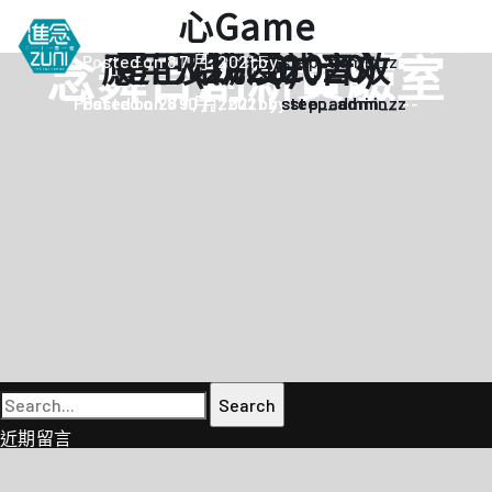
Custom zlive Tag:
進
【ARTS TECH ABC】藝術科技
胡恩威科技劇場裝置《心經即
《道德經》× 時裝 × Art
張愛玲100：說唱張愛玲
心Game
進念
劇場
ZLIVE 活
繁
念舞台創新實驗室
應用及沉浸式音效
是巴哈》 (2020)
(2020)
Tech
Posted on 8 7 月, 2021 by
step_admin_z
-
EN
《筆墨大冒險》
關於進念
Posted on 27 10 月, 2021 by
Posted on 26 10 月, 2021 by
Posted on 8 9 月, 2021 by
Posted on 8 9 月, 2021 by
step_admin_z
step_admin_z
step_admin_z
step_admin_z
-
-
-
-
简
《五行中西》
支持我們
KJ 黃家正鋼琴獨奏會《五行》
年報
進念實驗劇場文獻庫
《萬曆十五年》
《麥克白夫人～詩》
《13．67》2.1
《諸神會藝術節》暨《榮念曾青年藝術學堂 2026》
《戲曲金庸．笑傲江湖》廣州巡演 2026
Search
for:
近期留言