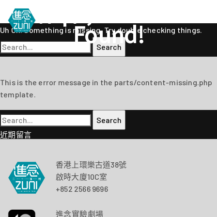
Oops, Post Not
作者:
Yumi Hui
進念
劇場
ZLIVE 活
繁
Found!
Uh Oh. Something is missing. Try double checking things.
EN
《筆墨大冒險》
關於進念
Search
简
for:
《五行中西》
支持我們
KJ 黃家正鋼琴獨奏會《五行》
年報
This is the error message in the parts/content-missing.php
進念實驗劇場文獻庫
《萬曆十五年》
template.
《麥克白夫人～詩》
《13．67》2.1
Search
for:
《諸神會藝術節》暨《榮念曾青年藝術學堂 2026》
近期留言
《戲曲金庸．笑傲江湖》廣州巡演 2026
香港上環樂古道38號
啟時大廈10C室
+852 2566 9696
進念實驗劇場