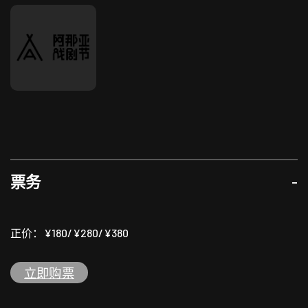
音乐/结他/演唱（录音）
陈绮贞
平面设计
翟桐
张爱玲画像
票务
-
黎达达荣
正价：¥180/¥280/¥380
立即购票