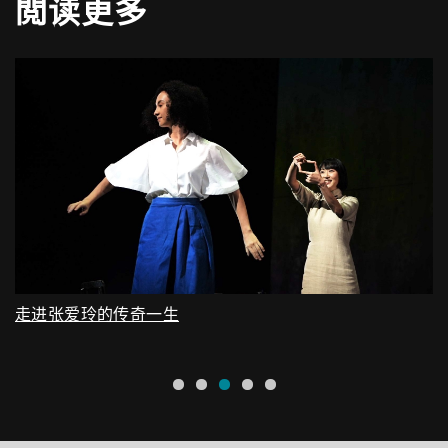
閲读更多
1.2米以上凭成人票入场，1.2米以下谢绝入场
说唱：苏楚欣
原著文本：张爱玲
改编歌词：F$$ (杨默函.辛浩宁notbe)
支持
曲：F$$ (杨默函.辛浩宁notbe)、Blade901 x 5Head (
Are
You Afraid
)
范柳原
说唱（录音）：张耀仁
原著文本：张爱玲《倾城之恋》
词：张耀仁
走进张爱玲的传奇一生
曲：张耀仁、Lee (
You’re Beautiful
)
独家赞助机构
白流苏
说唱（录音）：张耀仁 featuring 焦媛