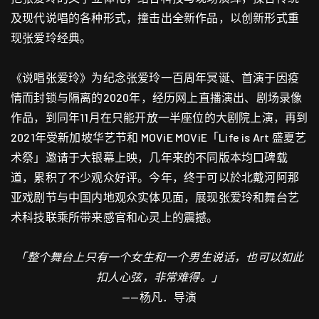
及现代说唱的各种形式，撞击出全新作品，以创新形式重
现张爱玲经典。
《说唱张爱玲》为纪念张爱玲一百周年冥诞、首演于因疫
情而封锁与隔离的2020年，经历网上直播演出、剧场录像
作品，到同年11月在只能开放一半座位的大剧院上演，再到
2021年受新加坡华艺节和 MOViE MOViE「Life is Art 盛夏艺
术祭」邀请于大银幕上映，几年来的不同版本均口碑载
道，累积了不少观众好评。今年，终于可以於北戴河阿那
亚戏剧节与中国内地观众实体见面，展现张爱玲和舞台艺
术科技联乘所带来感官和心灵上的震撼。
「整个舞台上只有一个女生和一个男生说话，也可以如此
扣人心弦，非常难得。」
——杨凡．导演