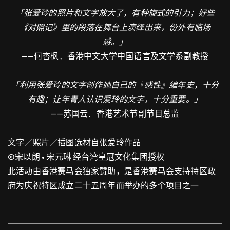
「张爱玲的照片和文字放大了，有种旋式的引力；好些
《对照记》里的段落在舞台上演绎出来，份外有临场
感。」
——
何杏枫．香港中文大学中国语言及文学系副教授
「利用张爱玲的文字创作她自己的『感性』编年史，十分
有趣；让年青人认识爱玲的文字，十分重要。」
——
苏国云．香港艺术节副节目总监
文字／照片／插图选材自张爱玲作品
©宋以朗 • 宋元琳 经台湾皇冠文化集团授权
此活动由香港赛马会独家赞助，是香港赛马会支持特区政
府为庆祝特区成立二十五周年而举办的多个项目之一