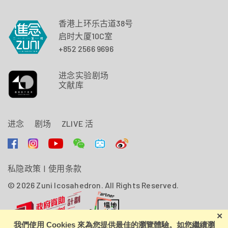
原著文本：张爱玲《倾城之恋》
词：张耀仁
香港上环乐古道38号
曲：张耀仁、Moon Juice (
Ocarina Of Time
)
启时大厦10C室
+852 2566 9696
佟振保
进念实验剧场
说唱（录音）：张耀仁
文献库
原著文本：张爱玲《红玫瑰与白玫瑰》
改编念白：张耀仁
进念
剧场
ZLIVE 活
曲：孔奕佳
公寓生活记趣
私隐政策
|
使用条款
说唱：苏楚欣
© 2026 Zuni Icosahedron. All Rights Reserved.
原著文本：张爱玲
词：Youngbean、杨默函
曲：Youngbean、杨默函、Harold Arlen & Johnny Mercer