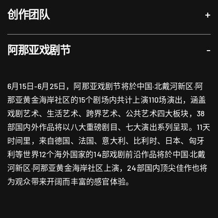
创作团队
+
阿那亚戏剧节
-
导演、编剧、音乐监制、视觉设计
胡恩威
6月15日-6月25日，阿那亚戏剧节将於中国·北戴河新区·阿
演出
那亚黄金海岸社区的15个剧场内共计上演110场演出，涵盖
戏剧艺术、生活艺术、跨界艺术、公共艺术四大板块，38
焦媛
杨永德
苏楚欣
部国内外作品将以八大重磅剧目、七大演出系列呈现。11天
时间里，来自德国、法国、意大利、比利时、日本、匈牙
說唱音乐
利等世界12个海外国家的14部戏剧前沿作品将於中国·北戴
河新区·阿那亚黄金海岸社区上演，24部国内顶尖佳作也将
张耀仁
杨默函
为观众带来开阔而丰富的感官体验。
声音演出（录音）
林嘉欣