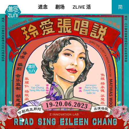
进念
剧场
ZLIVE 活
简
EN
《笔墨大冒险》
关于进念
繁
《五行中西》
支持我们
KJ 黄家正钢琴独奏会《五行》
年报
进念实验剧场文献库
《万历十五年》
《麦克白夫人～诗》
《13．67》2.1
《诸神会艺术节》暨《荣念曾青年艺术学堂 2026》
《戏曲金庸．笑傲江湖》广州巡演 2026