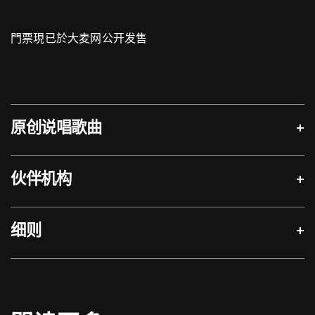
門票現已於大麦网公开发售
原创说唱歌曲
+
伙伴机构
+
华丽与苍凉
说唱：苏楚欣
细则
+
主办
合办
原著文本：张爱玲
词：F$$ (杨默函.肖卓)
曲：杨默函、Beat by Veysigz (
Chinatown
)
演出时长约100分钟
请于演出前约30分钟入场
天才梦