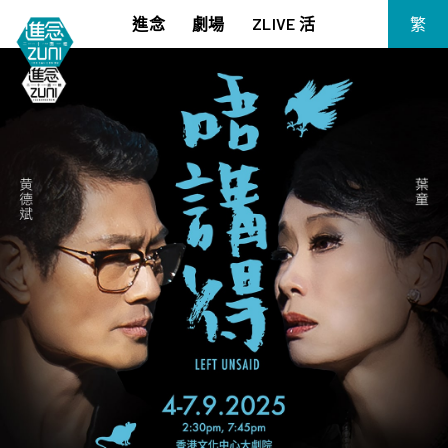
進念
劇場
ZLIVE 活
繁
EN
《筆墨大冒險》
關於進念
简
《五行中西》
支持我們
KJ 黃家正鋼琴獨奏會《五行》
年報
進念實驗劇場文獻庫
《萬曆十五年》
《麥克白夫人～詩》
《13．67》2.1
《諸神會藝術節》暨《榮念曾青年藝術學堂 2026》
《戲曲金庸．笑傲江湖》廣州巡演 2026