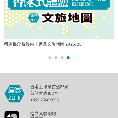
◤進念之友
憑進念之友電子會員證購買正價門票，可獲
八五折
優惠。
適用於城市售票網售票處。
精選推介及優惠｜進念文旅地圖 2025/26
進
◤其他優惠
▻憑右/下列會員卡或職員證於城市售票網售票處購買正價
門票，可獲
八五折
優惠◅
香港上環樂古道38號
啟時大廈10C室
+852 2566 9696
● 百老匯電影中心
b
cincphile 會員證
● MOViE MOViE 會員
進念實驗劇場
● 誠品書店 APP 會員