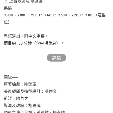
上音歌劇院 歌劇廳
票價：
¥980、¥880、¥680、¥480、¥380、¥280、¥180（遮擋
位）
粵語演出，附中文字幕。
節目約 150 分鐘（含中場休息）。
詳情
團隊——
原著編劇：喻榮軍
美術顧問及造型設計：奚仲文
監製：陳善之
導演及改編：胡恩威
領銜主演：葉童、黃德斌、楊永德