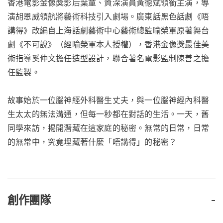
香港電影金像獎影后葉童、資深演員黃德斌領銜主演，導
演胡恩威領航將藝術科技引入劇場。廣東話黑色話劇《唔
講得》改編自上海話劇藝術中心藝術總監喻榮軍原著舞台
劇《不可說》（經喻榮軍本人授權），香港金像獎最佳美
術指導奚仲文擔任造型設計，聯合著名電影監制陳善之擔
任監製。
故事始於一位腦神經外科醫生丈夫，與一位腦神經內科醫
生太太的無法溝通，但每一秒都在對話的生活。一天，舊
同學來訪，揭開潛藏在這家庭的秘密。無常的日常，日常
的無常中，究竟埋藏著什麼「唔講得」的秘密？
創作團隊
-