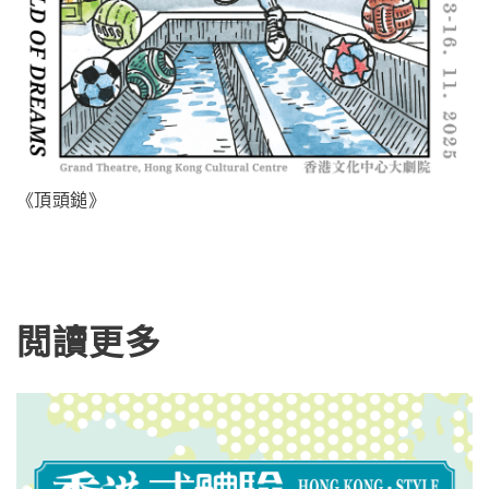
樂齡 60+（六十歲或以上新中年人士）：
$240、$140、$90
殘疾人士：$240、$140、$90
小童、本地全日制學生：劃一$100
銀髮 80+（80歲或以上長者）：劃一$10
粵港澳大灣區中國戲劇文化節由中國戲劇家協會、澳門特別
綜合社會保障援助受惠人士：劃一$10
行政區政府文化局、西九文化區、廣東省文學藝術界聯合會
主辦
《頂頭鎚》
^名額有限，先到先得；每次只能使用一種優惠。
莊麗珍女士
蔡紫瀅
◤【進念購票平台 ZUNI TICKETING】專享優惠
閲讀更多
進念劇季 2025/26 期間，
加入進念 WhatsApp 通訊 (+852
6023 8688)
，即可
索取全年正價門票八五折優惠碼
。優惠名
額有限，先到先得！