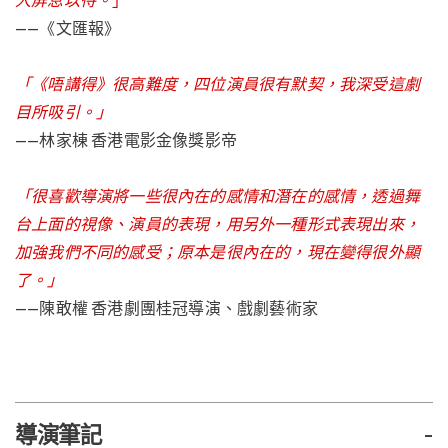
——《文匯報》
「《唔講得》很高難度，四位演員很有默契，我深受這劇
目所吸引。
」
——
林家棟 香港電影金像獎影帝
「很喜歡導演將一些很內在的感情和潛在的感情，透
過舞
台上面的視像、演員的表現，
用另外一種形式表現出來，
加強我們不同的感受；
原本是很內在的，現在變得很外顯
了。」
——陳敢權 香港劇團桂冠導演、戲劇藝術家
導演筆記
-