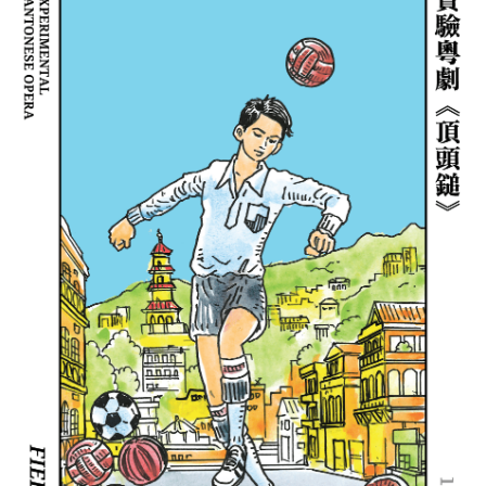
2025.5.10（六）下午 3 時、晚上 8 時
2025.5.16（五）晚上 7 時半
服裝助理：陳偉兒
吉隆坡表演藝術中心壹劇場
2025.5.17（六）下午 2 時半
舞台助理：鄭珮汶、徐健雄、施鎮宇、余曉澄
廣州大劇院 歌劇廳
行政
國際交流總監及監製：黃裕偉
總經理（行政及財務） ：陳世明
凡於進念購票平台購買胡恩威推理劇場 《13.67》2.0 正價
總經理（節目）：簡溢雅
門票，
可獲得八五折優惠碼^，購買廣東話黑色話劇《唔講
巡演經理：周寶儀
得》之任何正價門票
。名額有限，額滿即止！
行政經理：鄭慧明
節目及藝術推廣經理：吳夢珊
節目詳情
節目助理：陸思伶
海報設計執行：麥皓清
2024 香港首演合作夥伴：第四屆粵港澳大灣區中國戲劇文
◤社福·票^
化節參演劇目、香港文化中心三十五周年誌慶節目