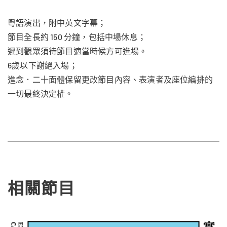
聯合演出：翁煒桐（阿拼）
口琴演奏（錄音）：李俊樂
粵語演出，附中英文字幕；
門票現正於
進念購票平台*
、城市售票網及坪山大劇院票務
節目全長約 150 分鐘，包括中場休息；
平台上公開發售。
遲到觀眾須待節目適當時候方可進場。
票價：$680#、$480、$280、$180
6歲以下謝絕入場；
製作（巡演）
進念．二十面體保留更改節目內容、表演者及座位編排的
*
進念
購
票平台 ZUNI TICKETING
專享免手續費購買進念演出
門票
製作及舞台監督：李浩賢
一切最終決定權。
#進念劇季 25/26 優惠碼暫不適用
高級經理（制作及技術）：周俊彥
燈光設計：麥國輝
音響設計：楊我華
《13.67》2.0 × 《唔講得》八五折組合優惠
技術統籌 / 影像：施棟梁
執行舞台監督：⁠范文恩
助理舞台監督：陳安琪
相關節目
第五屆粵港澳大灣區中國戲劇文化節參演劇目
影像/ 動畫制作助理：湯舒婷
化妝及
髮
型：陳美華、溫筱敏
2025.5.9（五）晚上 8 時
2025.5.15（四）晚上 7 時半（加場）
創作助理：李嘉怡