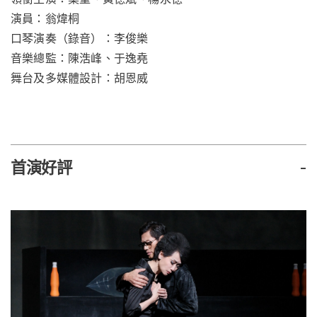
演員：翁煒桐
口琴演奏（錄音）：李俊樂
音樂總監：陳浩峰、于逸堯
舞台及多媒體設計：胡恩威
首演好評
-