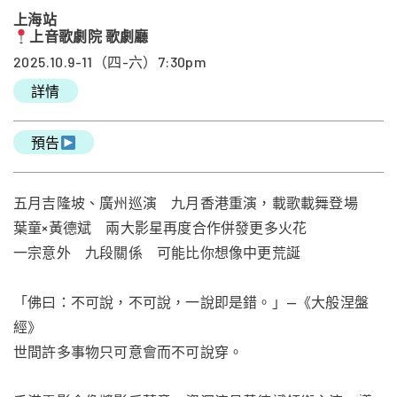
上海站
上音歌劇院 歌劇廳
2025.10.9-11（四-六）7:30pm
詳情
預告
五月吉隆坡、廣州巡演 九月香港重演，載歌載舞登場
葉童×黃德斌 兩大影星再度合作併發更多火花
一宗意外 九段關係 可能比你想像中更荒誕
「佛曰：不可說，不可說，一說即是錯。」—《大般涅盤
經》
世間許多事物只可意會而不可說穿。