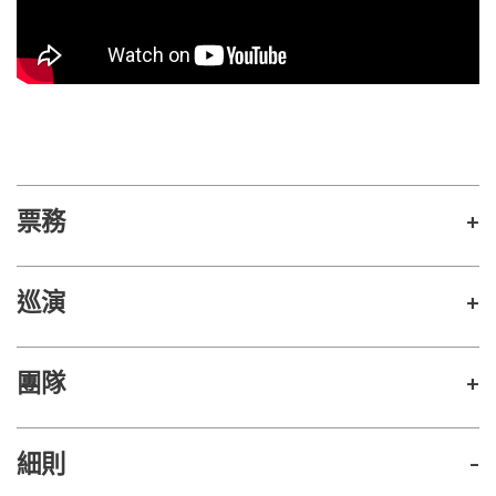
票務
+
巡演
+
香港重演
團隊
+
◤吉隆坡站
◤廣州站
細則
-
巡演