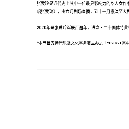
张爱玲是近代史上其中一位最具影响力的华人女作家
唱张爱玲》，由六月剧场直播，到十一月搬演至大
2020年是张爱玲诞辰百週年，进念・二十面体特此
*本节目支持康乐及文化事务署主办之「2020/21 