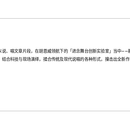
以说、唱文章片段，在胡恩威领航下的「进念舞台创新实验室」当中——
，结合科技与现场演绎，揉合传统及现代说唱的各种形式，撞击出全新作