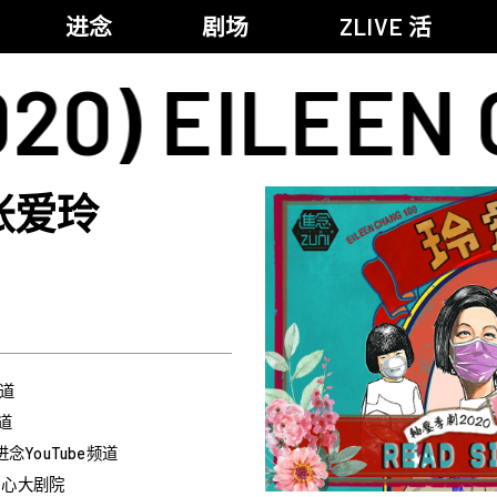
进念
剧场
ZLIVE 活
 EILEEN CHA
《笔墨大冒险》
关于进念
《五行中西》
支持我们
张爱玲
KJ 黄家正钢琴独奏会《五行》
年报
进念实验剧场文献库
《万历十五年》
《麦克白夫人～诗》
《13．67》2.1
《诸神会艺术节》暨《荣念曾青年艺术学堂 2026》
频道
《戏曲金庸．笑傲江湖》广州巡演 2026
道
念YouTube频道
化中心大剧院