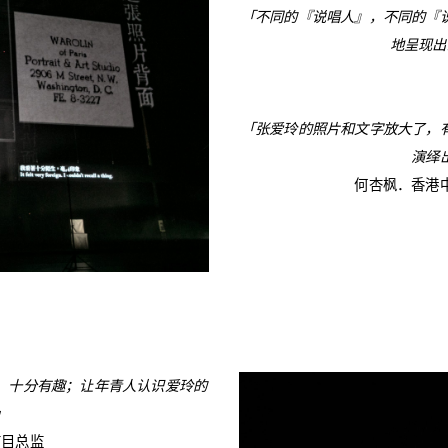
「不同的『说唱人』，不同的『
地呈现出
「张爱玲的照片和文字放大了，
演绎
何杏枫．香港
，十分有趣；让年青人认识爱玲的
」
节目总监