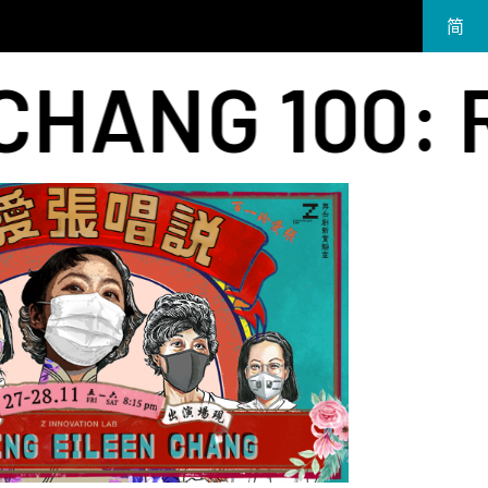
简
EN
NG 100: REA
繁