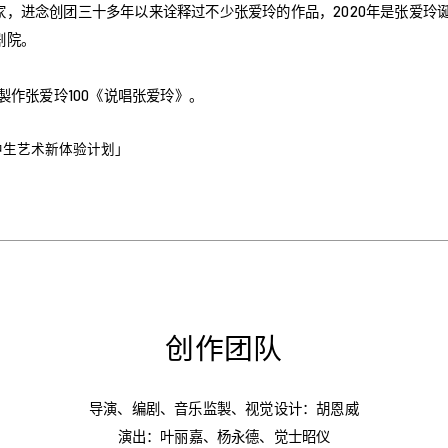
，进念创团三十多年以来诠释过不少张爱玲的作品，2020年是张爱玲诞
剧院。
製作张爱玲100《说唱张爱玲》。
高中生艺术新体验计划」
创作团队
导演、编剧、音乐监製、视觉设计：胡恩威
演出：叶丽嘉、杨永德、觉士昭仪