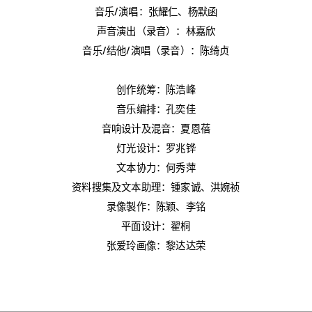
音乐/演唱：张耀仁、杨默函
声音演出（录音）：林嘉欣
音乐/结他/演唱（录音）：陈绮贞
创作统筹：陈浩峰
音乐编排：孔奕佳
音响设计及混音：夏恩蓓
灯光设计：罗兆铧
文本协力：何秀萍
资料搜集及文本助理：锺家诚、洪婉祯
录像製作：陈颖、李铭
平面设计：翟桐
张爱玲画像：黎达达荣