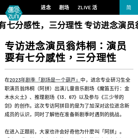
进念
剧场
ZLIVE 活
简
EN
感性，三分理性 专访进念演员翁炜
《笔墨大冒险》
关于进念
繁
《五行中西》
支持我们
专访进念演员翁炜桐：演员
KJ 黄家正钢琴独奏会《五行》
年报
要有七分感性，三分理性
进念实验剧场文献库
《万历十五年》
《麦克白夫人～诗》
《13．67》2.1
在
2023年剧季「剧场是一个葫芦」
中，进念专业研习生全
《诸神会艺术节》暨《荣念曾青年艺术学堂 2026》
职演员翁炜桐（阿拼）出演儿童音乐剧场《魔笛五行：金
《戏曲金庸．笑傲江湖》广州巡演 2026
木水火土》、推理剧场《13．67》以及参与《三少爷的
剑》的创作。这次专访阿拼目的是为了加深对这位进念新
成员的认识，同时了解他在准备新剧季时遇到的挑战。
在进入正题前，大家也许会好奇他为什麽叫「阿拼」。