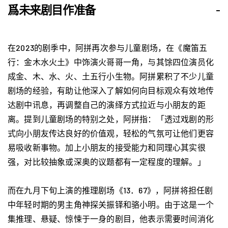
爲未来剧目作准备
-
在2023的剧季中，阿拼再次参与儿童剧场，在《魔笛五
行：金木水火土》中饰演火哥哥一角，与其馀四位演员化
成金、木、水、火、土五行小生物。阿拼累积了不少儿童
剧场的经验，有助让他深入了解如何向目标观众有效地传
达剧中讯息，再调整自己的演绎方式拉近与小朋友的距
离。提到儿童剧场的特别之处，阿拼指：「透过戏剧的形
式向小朋友传达良好的价值观，轻松的气氛可让他们更容
易吸收新事物。加上小朋友的接受能力和同理心其实很
强，对比较抽象或深奥的议题都有一定程度的理解。」
而在九月下旬上演的推理剧场《13．67》，阿拼将担任剧
中年轻时期的男主角神探关振铎和骆小明。由于这是一个
集推理、悬疑、惊悚于一身的剧目，他表示需要时间消化