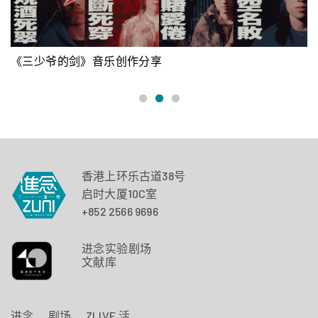
《三少爷的剑》音乐创作分享
香港上环乐古道38号
启时大厦10C室
+852 2566 9696
进念实验剧场
文献库
进念
剧场
ZLIVE 活