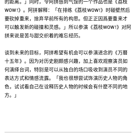
的距离。」同时，令阿拼感到气馁的一个作品也是《荔枝
WOW!》。阿拼解释：「在排练《荔枝WOW!》时碰壁然后
要砍掉重来，捨弃早前所有的构思。但正正因爲要重来才
可以触发新的碰撞和灵感。」所以参演《荔枝WOW!》对阿
拼来说是苦与甜交织着的难忘经历。
谈到未来的目标，阿拼希望有机会可以参演进念的《万曆
十五年》。因为对历史剧颇感兴趣，加上喜欢观察演员如
何演绎台词，特别是可以从独白的场口吸收到演员不同的
表达方式和情感流露。「我也很想尝试饰演历史人物的角
色，试试看自己在诠释历史人物的时候会有什麽不同的地
方。」