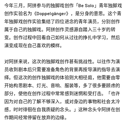
今年三月，阿拼参与的独脚戏创作「Be Solo」青年独脚戏
创作实验名为《Doppelgänger》，是分身的意思。这个青
年独脚戏创作实验集结了四位进念的青年演员，分别创作
属于自己的独脚戏。阿拼创作灵感源自踏入三十岁的转
变。创作过程中回看自己如何从过往的挣扎中学习，然后
演变成现在自己喜欢的模样。
对阿拼来说，这次的独脚戏创作甚有挑战性。以往作为演
员收到剧本后只需要准备角色的背景再按导演的指导去演
绎。但这次的创作独脚戏的体验则大相径庭，他需要由零
开始构思剧本、灯光、音响、服装等，多了很多要顾虑的
部分，使他在创作过程中常常感到迷惘和受打击。「也许
因为对自己的了解不够深入，或对身边的事物和社会太冷
感，时时徘徊在自我质疑的念头。」这种念头令阿拼在创
作期间经常停留在放弃的边缘。