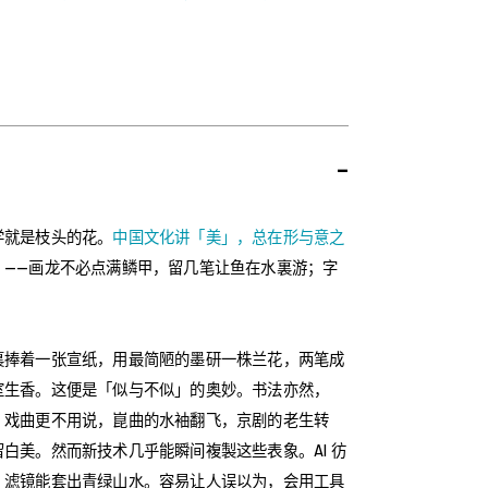
-
学就是枝头的花。
中国文化讲「美」，总在形与意之
」
——画龙不必点满鳞甲，留几笔让鱼在水裏游；字
。
裏捧着一张宣纸，用最简陋的墨研一株兰花，两笔成
室生香。这便是「似与不似」的奥妙。书法亦然，
。戏曲更不用说，崑曲的水袖翻飞，京剧的老生转
白美。然而新技术几乎能瞬间複製这些表象。AI 彷
，滤镜能套出青绿山水。容易让人误以为，会用工具