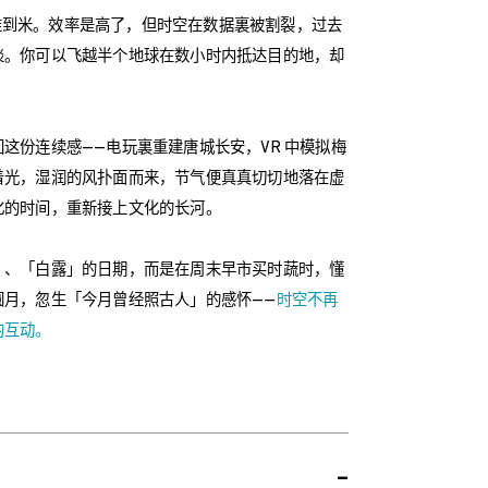
 精准到米。效率是高了，但时空在数据裏被割裂，过去
淡。你可以飞越半个地球在数小时内抵达目的地，却
这份连续感——电玩裏重建唐城长安，VR 中模拟梅
着光，湿润的风扑面而来，节气便真真切切地落在虚
化的时间，重新接上文化的长河。
」、「白露」的日期，而是在周末早市买时蔬时，懂
圆月，忽生「今月曾经照古人」的感怀——
时空不再
的互动。
-