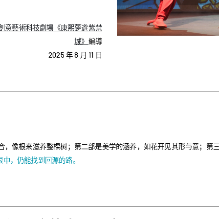
創意藝術科技劇場《康熙夢遊紫禁
城》
編導
2025 年 8 月 11 日
结合，像根来滋养整棵树；第二部是美学的涵养，如花开见其形与意；第
眼中，仍能找到回源的路。