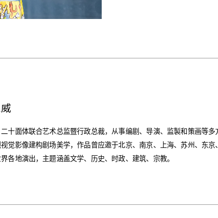
恩威
・二十面体联合艺术总监暨行政总裁，从事编剧、导演、监製和策画等多
烈视觉影像建构剧场美学，作品曾应邀于北京、南京、上海、苏州、东京
世界各地演出，主题涵盖文学、历史、时政、建筑、宗教。