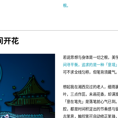
根。
间开花
若说思想与身体是一切之根，美
间寻平衡，追求的是一种「意境
可不求全线匀称，但笔背须藏气
想起我在湘西见过的老人，细雨
叶，三点作蕊，未画花香，却满
「意在笔先」是落笔前心气已到
腔，都是时间积淀出的节奏感与留
古笔意，触控笔可自动修正笔锋