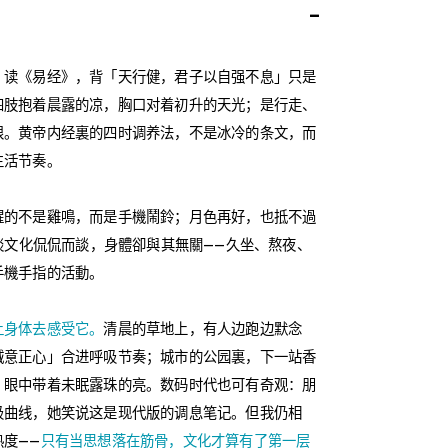
-
。读《易经》，背「天行健，君子以自强不息」只是
四肢抱着晨露的凉，胸口对着初升的天光；是行走、
根。黄帝内经裏的四时调养法，不是冰冷的条文，而
生活节奏。
醒的不是雞鳴，而是手機鬧鈴；月色再好，也抵不過
人談文化侃侃而談，身體卻與其無關——久坐、熬夜、
手機手指的活動。
让身体去感受它。
清晨的草地上，有人边跑边默念
诚意正心」合进呼吸节奏；城市的公园裏，下一站香
，眼中带着未眠露珠的亮。数码时代也可有奇观：朋
吸曲线，她笑说这是现代版的调息笔记。但我仍相
度——
只有当思想落在筋骨，文化才算有了第一层