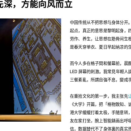
先深，方能向风而立
中国传统从不把思想与身体分开
起点，真正的意思是黎明起身，
劳作、养生，让思想在筋骨间生
是春天穿单衣、夏日早起纳凉的
而今人多在格子間和螢幕前，晨
LED 屏幕的刺激。我常見年輕
三餐紊亂，所謂自強不息，變成
在重拾文化的第一步，我主张先
《大学》开篇，把「格物致知、
港大学缓缓打着太极，手随意转
友在家打坐，腕上智能錶画出呼
信，数据替代不了身体裏的真实热