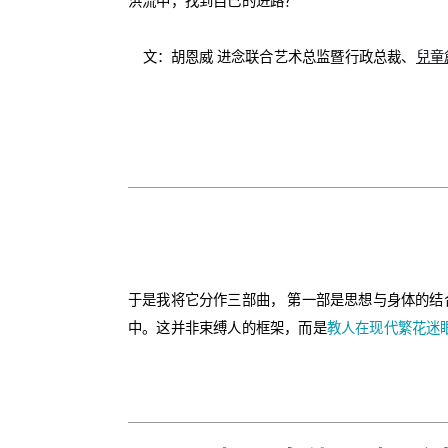
洪流中，找到自己的进路？
文：胡恩威 进念联合艺术总监暨行政总裁、
兒童
于是我将它分作三部曲， 第一部是思想与身体的
中。这并非束缚人的框架，而是
教人在现代繁花迷