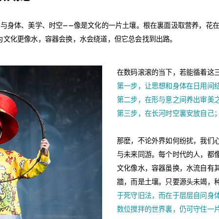
想与身体、美学、时空——像是文化的一片土壤。根在裏面汲取营养，花
为文化更像水，容器会换，水会绕道，但它总会找到出路。
在数码滚滚的当下，若能循着这
第一步，让思想和身体在日用间
第二步，在形与意之间养出审美
第三步，在长河时空裏安放自己
那麽，不论外界如何纷扰，我们
与未来同游。每个时代的人，都
文化像水，容器虽换，水流自有其
牆，而是土壤。只要源头未竭，
于死守旧法，而在于层层自问身
数位搅拌的世界裏，仍可守住一