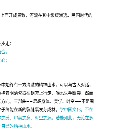
在上面开成景致，河流在其中缓缓渗透。民国时代的
三步走：
结合；
之心；
；
心中始终有一方清澈的精神山水，可以与古人对话，
像捧着明清瓷器在钢索上行走，唯恐失手断裂。然而
方向。三部曲——思想身体、美学、时空——不是围
种子终能在新的裂缝裏发芽成林。
学中国文化，不在
体之感、审美之意、时空之源。若能如此，无论在多
片自己的精神山水。