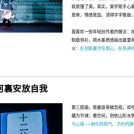
就是懂了美。其实，美学是手心
是骨，情感是血，须得字字推敲
我喜欢一些年轻创作者的做法：
制盘领衫，用水墨质感画出盛夏
义：
在创新裏守住原心，在热闹
河裏安放自我
第三部曲，是最容易被忽视，却
藏为节律；看空间，则依山形水
与心境——晌午的阳气、子时的