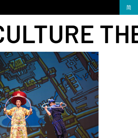
简
EN
URE THE THR
繁