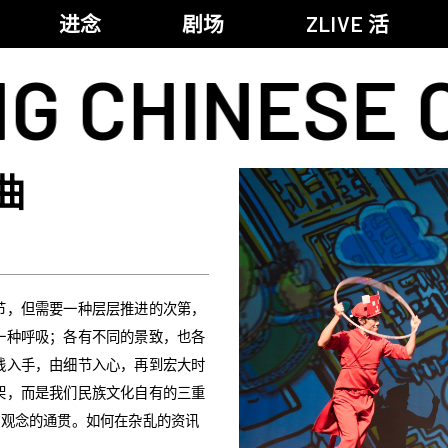
进念
剧场
ZLIVE 活
INESE CULT
《笔墨大冒险》
关于进念
《五行中西》
支持我们
曲
KJ 黄家正钢琴独奏会《五行》
年报
进念实验剧场文献库
《万历十五年》
《麦克白夫人～诗》
《13．67》2.1
节，但需要一种层层推进的次第，
《诸神会艺术节》暨《荣念曾青年艺术学堂 2026》
一种呼吸；各有不同的景致，也各
《戏曲金庸．笑傲江湖》广州巡演 2026
践入手，由细节入心，再到宏大时
架，而是我们民族文化自有的三重
空观念的通贯。如何在杂乱的资讯