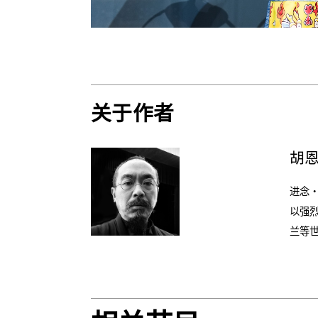
关于作者
胡
进念
以强
兰等