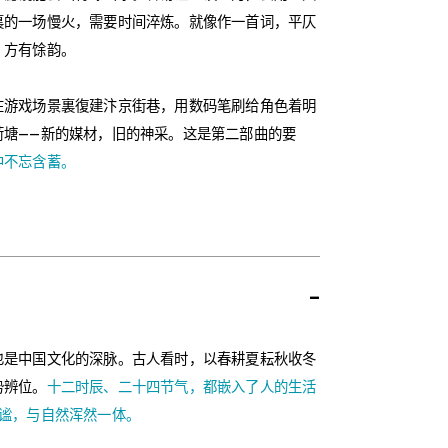
裏的一场慢火，需要时间淬炼。就像作一首词，平仄
，方有馀韵。
在游戏场景裏復建汴京街巷，用数码笔刷给角色着明
荷塘——新的媒材，旧的神采。这是第二部曲的要
中不忘含蓄。
-
也是中国文化的深脉。古人看时，以春耕夏耘秋收冬
势辨位。
十二时辰、二十四节气，都嵌入了人的生活
静谧，与自然浑然一体。