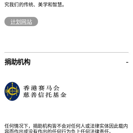
究我们的传统、美学和智慧。
路德会赛马会雍盛综合服务中心 友里共「明」- 社区邻里
高级经理（制作及技术）：周俊彦
支援计划
舞台装置及制作指导：郑慧莹
计划网站
旺角街坊会九龙总商会耆英中心
技术顾问及灯光设计：麦国辉
博爱医院吴鸿茂纪念家庭多元智能中心
音响设计：钟芳婷
博爱医院郑廖三纪念儿童及家庭发展中心
影像、现场追踪、伺服器操控：施楝梁
圣公会阮郑梦芹银禧小学
服装制作：郑运莲
新会商会港青基信学校
舞台制作设计执行：蔡巧盈
捐助机构
-
艺术扶苗慈善基金会
Touch Designer / 动画制作助理：汤舒婷
社会福利署天水围家庭服务中心
社会福利署蓝田综合家庭服务中心
舞台监督：陈诺恒
香港聋人福利促进会家长资源中心
执行舞台监督：霍希彤
东华三院赛马会天水围综合服务中心
助理舞台监督：陈安琪
世佛会观自在幼儿学校
灯光、录像
操控
：余沛豪
香港普通话研习社科技创意小学
总机电师：关超杰
任何情况下，捐助机构皆不会对任何人或法律实体因此载内
服装助理：陈伟儿
容而作出或没有作出的任何行为负上任何法律责任。