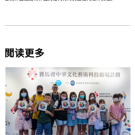
化妆：萧惠欣
墨池助理：詹文龙、邓以辰
舞台助理：陈展豪、洪婉祯、刘子聪
节目及行政
閲读更多
项目统筹：周宝仪
项目主任：郑国政、梁嘉榆
总经理（行政及财务）：陈世明
总经理（节目）：简溢雅
高级节目经理：何彦羲
行政经理：郑慧明
节目及外展经理：吴梦珊
公关及宣传：黄伟国