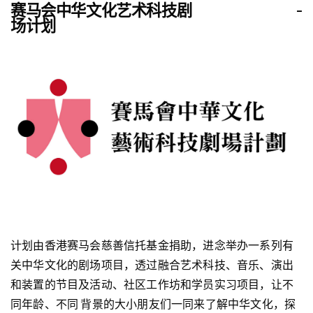
编导、Arts Tech 装置设计：胡恩威
赛马会中华文化艺术科技剧
-
明爱乐越家长资源中心
场计划
音乐总监：于逸尧
明爱深水埗家庭支援网络队
助理艺术总监 / 歌词：陈浩峰
基督教家庭服务中心赛马会跳跃青年坊
插画：黎达荣
循理会白普理循理幼儿学校
故事、创作资料搜集：杨永德
循理会屯门青少年综合服务中心
文本协作：翁炜桐 （阿拼）
香港青少年服务处 大元课余托管服务中心
香港基督教服务处葵兴早期教育及训练中心
书法导师：徐沛之博士
香港基督教服务处摩理臣山儿童发展中心
创作协力 / 艺能导赏员：李俊乐（口琴）、康博能 （杂
香港基督教服务处培爱学校
技）、邓立桁、翁炜桐 （阿拼）
香港基督教服务处天恒幼儿学校
演出协力：佘子轩 （口琴）
香港基督教服务处天慈儿童之家
领航员：竺谚民、钟家诚、杨永德
香港基督教服务处汇爱家长资源中心（观塘）
创作助理 / 领航员：李嘉怡
计划由香港赛马会慈善信托基金捐助，进念举办一系列有
香港基督教服务处汇爱家长资源中心（深水埗）
关中华文化的剧场项目，透过融合艺术科技、音乐、演出
香港聋人福利促进会（新界综合服务中心）
和装置的节目及活动、社区工作坊和学员实习项目，让不
同年龄、不同 背景的大小朋友们一同来了解中华文化，探
制作及技术
香港全人发展专业培训中心