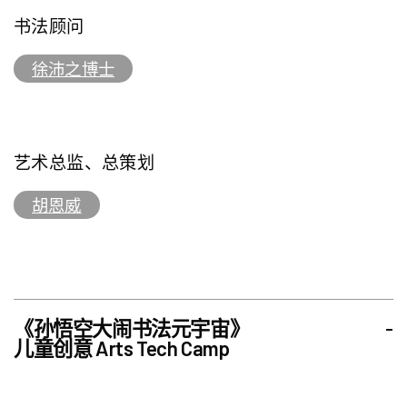
书法顾问
徐沛之博士
艺术总监、总策划
胡恩威
《孙悟空大闹书法元宇宙》
-
儿童创意 Arts Tech Camp