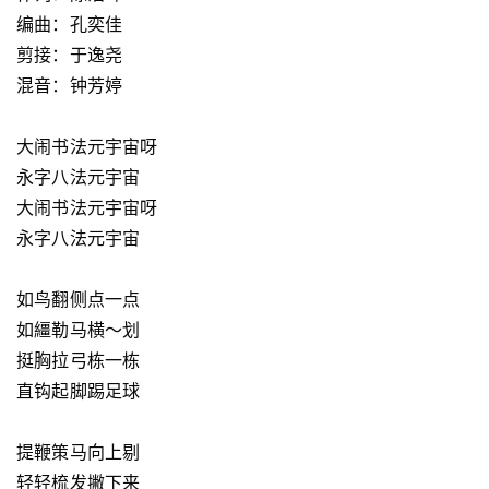
编曲：孔奕佳
剪接：于逸尧
混音：钟芳婷
大闹书法元宇宙呀
永字八法元宇宙
大闹书法元宇宙呀
永字八法元宇宙
如鸟翻侧点一点
如繮勒马横～划
挺胸拉弓栋一栋
直钩起脚踢足球
提鞭策马向上剔
轻轻梳发撇下来