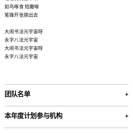
如鸟啄食 短撇啄
笔锋开张捺出去
大闹书法元宇宙呀
永字八法元宇宙
大闹书法元宇宙呀
永字八法元宇宙
团队名单
+
本年度计划参与机构
+
儿童创意 Arts Tech Camp《孙悟空大闹书法元宇
宙》