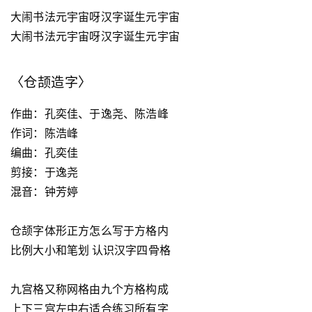
大闹书法元宇宙呀汉字诞生元宇宙
大闹书法元宇宙呀汉字诞生元宇宙
〈仓颉造字〉
作曲：孔奕佳、于逸尧、陈浩峰
作词：陈浩峰
编曲：孔奕佳
剪接：于逸尧
混音：钟芳婷
仓颉字体形正方怎么写于方格内
比例大小和笔划 认识汉字四骨格
九宫格又称网格由九个方格构成
上下三宫左中右适合练习所有字