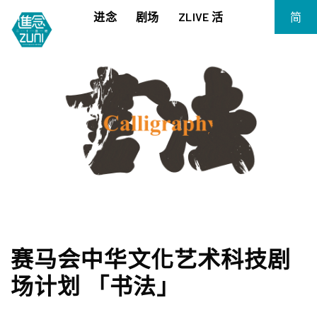
进念
剧场
ZLIVE 活
简
EN
《笔墨大冒险》
关于进念
繁
《五行中西》
支持我们
KJ 黄家正钢琴独奏会《五行》
年报
进念实验剧场文献库
《万历十五年》
《麦克白夫人～诗》
《13．67》2.1
《诸神会艺术节》暨《荣念曾青年艺术学堂 2026》
《戏曲金庸．笑傲江湖》广州巡演 2026
赛马会中华文化艺术科技剧
场计划 「书法」