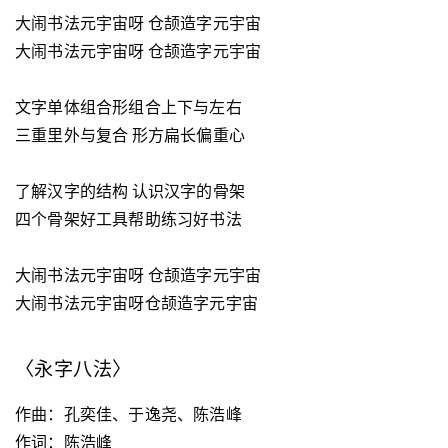
大闹书法元宇宙呀 仓颉造字元宇宙
大闹书法元宇宙呀 仓颉造字元宇宙
文字单体组合形组合上下与左右
三重里外与复合 形方扁长偏重心
了解汉字的结构 认识汉字的骨架
四个骨架好工具帮助练习好书法
大闹书法元宇宙呀 仓颉造字元宇宙
大闹书法元宇宙呀仓颉造字元宇宙
〈永字八法〉
作曲：孔奕佳、于逸尧、陈浩峰
作词：陈浩峰