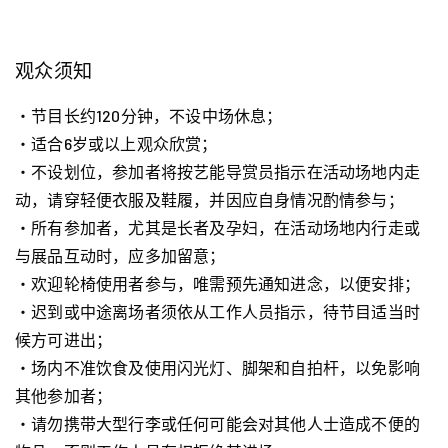
观众须知
・节目长约120分钟，不设中场休息；
・适合6岁或以上观众欣赏；
・不设划位，参加者将按艺能导赏员指示在活动场地内走
动，请穿轻便衣服及鞋履，并因应自身情况酌情参与；
・所有参加者，尤其是长者及孕妇，在活动场地内行走或
与展品互动时，应多加留意；
・欢迎轮椅使用者参与，唯需预先通知进念，以便安排；
・迟到或中途离场者须依从工作人员指示，待节目适当时
候方可进出；
・场内不准饮食及使用闪光灯、脚架和自拍杆，以免影响
其他参加者；
・请勿携带大型行李或任何可能会对其他人士造成不便的