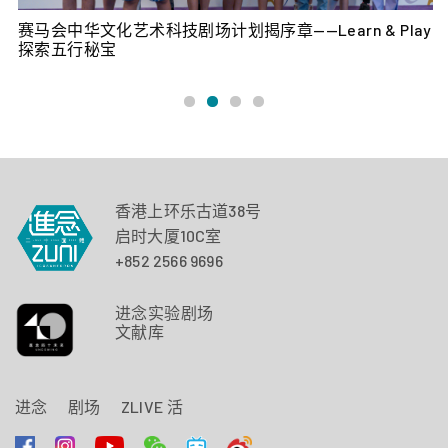
节目及创作助理：陆思伶
赛马会中华文化艺术科技剧场计划揭序章——Learn & Play
如
探索五行秘宝
实习生
陈思羽、张恩彤、张颖贤、徐嘉蔚、何柏霖、胡文瑜、黎
欣瑜、林晓欣、刘宇荧、廖韦杰*、柳颖茵、吴洺铭、庞诺
晴*、潘美瑜、邓嘉文、邓昕荞、曾雅琳*、胡佳鹏*、叶
香港上环乐古道38号
晴、叶翠怡、余琳静、余思行、容珀熙、周芷琪
启时大厦10C室
+852 2566 9696
*香港专业教育学院 (IVE) 资讯科技系主题公园及剧场创意科
技高级文凭
进念实验剧场
文献库
活动助理
进念
剧场
ZLIVE 活
刘柏姸、黄敏诗、曾柏锜