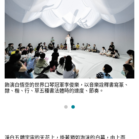
飾演白悟空的世界口琴冠軍李俊樂，以音樂詮釋書寫篆、
隸、楷、行、草五種書法體時的速度、節奏。
淨白五體宇宙的天花上，掛著猶如泡沫的白幕，由上而