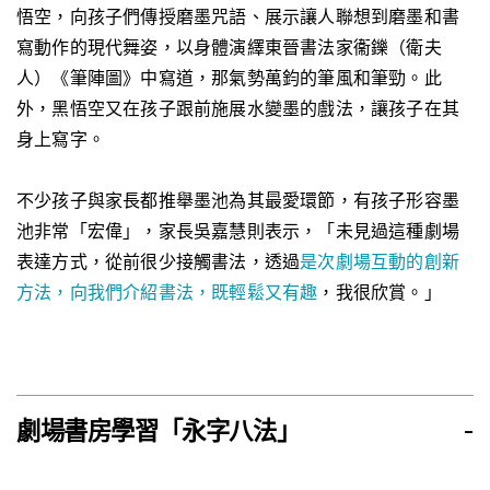
悟空，向孩子們傳授磨墨咒語、展示讓人聯想到磨墨和書
寫動作的現代舞姿，以身體演繹東晉書法家衞鑠（衛夫
人）《筆陣圖》中寫道，那氣勢萬鈞的筆風和筆勁。此
外，黑悟空又在孩子跟前施展水變墨的戲法，讓孩子在其
身上寫字。
不少孩子與家長都推舉墨池為其最愛環節，有孩子形容墨
池非常「宏偉」，家長吳嘉慧則表示，「未見過這種劇場
表達方式，從前很少接觸書法，透過
是次劇場互動的創新
方法，向我們介紹書法，既輕鬆又有趣
，我很欣賞。」
劇場書房學習「永字八法」
-