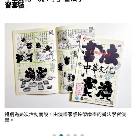
習套裝
書
特別為是次活動而設，由漫畫家黎達榮繪畫的書法學習漫
畫。