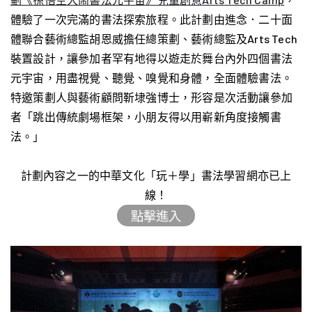
體驗了一次完滿的書法探索旅程。此計劃由進念．二十面
體聯合藝術總監胡恩威擔任總策劃、藝術總監及Arts Tech
裝置設計，讓參加者罕有地得以遊走於舞台內外四個書法
元宇宙，用盡視覺、聽覺、嗅覺和身體，全面體驗書法。
特邀策劃人與藝術顧問靳埭強博士，形容是次活動讓參加
者「
跳出傳統劇場框架，小朋友得以用嶄新角度接觸書
法。
」
計劃內容之一的中華文化「玩＋學」書法學習網亦已上
線！
點擊進入