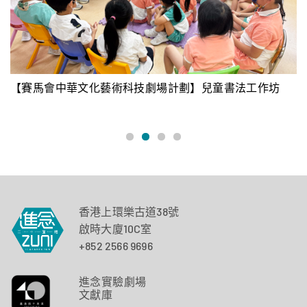
【賽馬會中華文化藝術科技劇場計劃】兒童書法工作坊
進
香港上環樂古道38號
啟時大廈10C室
+852 2566 9696
進念實驗劇場
文獻庫