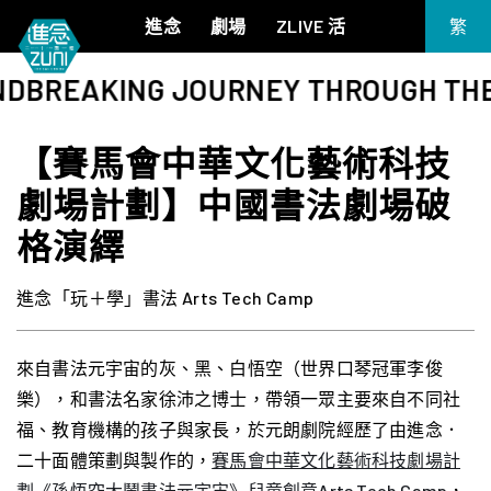
進念
劇場
ZLIVE 活
繁
EN
KING JOURNEY THROUGH THEATRE R
《筆墨大冒險》
關於進念
简
《五行中西》
支持我們
【賽馬會中華文化藝術科技
KJ 黃家正鋼琴獨奏會《五行》
年報
劇場計劃】中國書法劇場破
進念實驗劇場文獻庫
《萬曆十五年》
《麥克白夫人～詩》
格演繹
《13．67》2.1
《諸神會藝術節》暨《榮念曾青年藝術學堂 2026》
進念「玩＋學」書法 Arts Tech Camp
《戲曲金庸．笑傲江湖》廣州巡演 2026
來自書
法元宇宙的
灰、黑、白悟空（世界口琴冠軍李俊
樂），和書法名家徐沛之博士，帶領一眾主要來自不同社
福、教育機構的孩子與家長，於元朗劇院經歷了由進念．
二十面體策劃與製作的，
賽馬會中華文化藝術科技劇場計
劃《孫悟空大鬧書法元宇宙》兒童創意
Arts Tech Camp
，