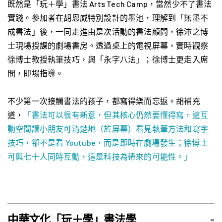
既然是「玩＋學」書法 Arts Tech Camp，當然少不了書法
實踐。參加者在胡恩威特別設計的墨池，理解到「無墨不
成書法」後，一同走進由是次活動的書法顧問，徐沛之博
士現場授課的劇場書房。透過桌上的電視屏幕，實時觀察
徐博士教授執筆技巧，與「永字八法」；徐博士更走入席
間，即場指導。
不少第一次接觸書法的孩子，都寫得樂而忘返。胡補充
道，
「書法可以很有新意，但其核心仍然要懂得寫，這互
動空間讓小朋友可清楚地（於屏幕）看見執筆方法和寫字
技巧，卻不是看 Youtube，而是即時在劇場發生；徐博士
可與七十人同時互動，這是科技為帶來的可能性。」
中華文化「玩＋學」書法學
-