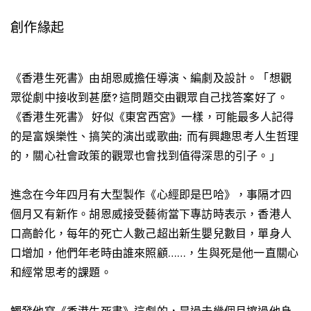
創作緣起
《香港生死書》由胡恩威擔任導演、編劇及設計。「想觀
眾從劇中接收到甚麼? 這問題交由觀眾自己找答案好了。
《香港生死書》 好似《東宮西宮》一樣，可能最多人記得
的是富娛樂性、搞笑的演出或歌曲; 而有興趣思考人生哲理
的，關心社會政策的觀眾也會找到值得深思的引子。」
進念在今年四月有大型製作《心經即是巴哈》，事隔才四
個月又有新作。胡恩威接受藝術當下專訪時表示，香港人
口高齡化，每年的死亡人數己超出新生嬰兒數目，單身人
口增加，他們年老時由誰來照顧……，生與死是他一直關心
和經常思考的課題。
觸發他寫《香港生死書》這劇的，是過去幾個月擦過他身