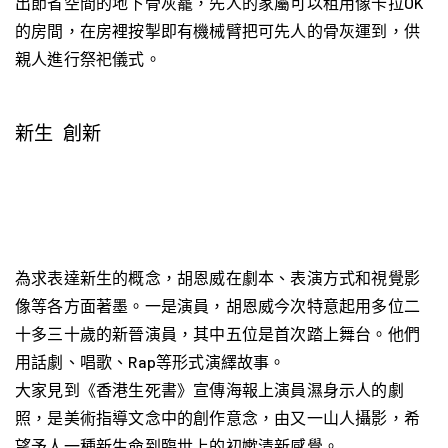
出節省空間的地下骨灰龕，先人的家屬可以租用像卡拉OK
的房間，在房裡按掣即有機械臂把可先人的骨灰運到，供
親人進行祭祀儀式。
新生 創新
為求表達新生的概念，胡恩威在劇本、表演方式和視覺影
像等各方面著墨。一是演員，胡恩威今次特意起用多位二
十多三十歲的新晉演員，其中五位是首次踏上舞台。他們
用話劇、唱歌、Rap等形式演繹故事。
大家見到《香港生死書》宣傳海報上演員濕身示人的劇
照，是美術指導文念中的創作意念，由又一山人攝影，希
望予人一種新生命到臨世上的初嫰清新感覺。