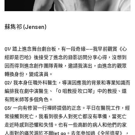
蘇雋祁 (Jensen)
Q1/ 踏上進念舞台劇台板，有一段奇緣——我早前觀賞《心
經即是巴哈》後接受了進念的錄影訪問分享心得，沒想到
因而得到進念創作團隊青睞，邀請我演出，由進念的觀眾
轉換身份，變成演員。
Q2/ 我本身任職外科醫生，導演因應我的背景和專業知識而
編排我在劇中演醫生、「O 咀教授 吹口琴」中的教授、還
有問米師等多個角色。
Q3/ 一向有修習一行禪師提倡的正念。平日在醫院工作，經
常接觸到死亡，我看到很多人對死亡都沒有準備，當死亡
走近時感到恐懼和失惜。也有一些高齡的病人和他們的家
人面對的痛苦源於不願let go。去年參加過《全民造星》，