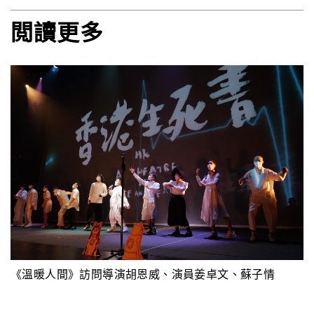
閲讀更多
《溫暖人間》訪問導演胡恩威、演員姜卓文、蘇子情