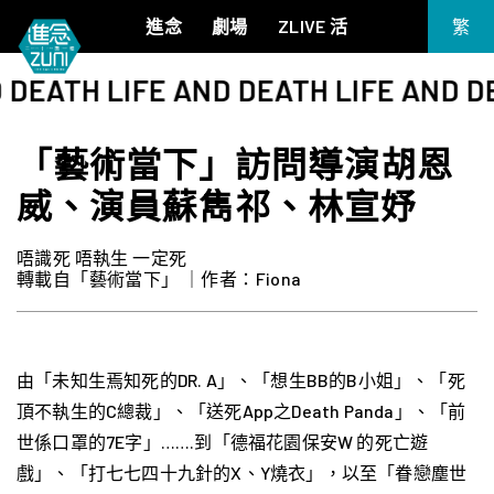
進念
劇場
ZLIVE 活
繁
EN
 DEATH LIFE AND DEATH LIFE AND D
《筆墨大冒險》
關於進念
简
《五行中西》
支持我們
「藝術當下」訪問導演胡恩
KJ 黃家正鋼琴獨奏會《五行》
年報
威、演員蘇雋祁、林宣妤
進念實驗劇場文獻庫
《萬曆十五年》
《麥克白夫人～詩》
唔識死 唔執生 一定死
《13．67》2.1
轉載自「藝術當下」 ｜作者：Fiona
《諸神會藝術節》暨《榮念曾青年藝術學堂 2026》
《戲曲金庸．笑傲江湖》廣州巡演 2026
由「未知生焉知死的DR. A」、「想生BB的B小姐」、「死
頂不執生的C總裁」、「送死App之Death Panda」、「前
世係口罩的7E字」…….到「德福花園保安W 的死亡遊
戲」、「打七七四十九針的X、Y燒衣」，以至「眷戀塵世