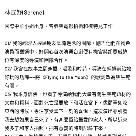
林宣妤(Serene)
國際中華小姐出身、曾參與電影拍攝和模特兒工作
Q1/ 我的經理人透過朋友認識進念的團隊，剛巧他們在物色
演員而獲選中。好開心首次演舞台劇便有機會與胡恩威這
位有深度的導演和團隊合作。
Q2/ 我會在故事之間穿插，唱歌和吟詩，導演在綵排前給她
好玩的功課—–將《Flying to the Moon》的歌詞改為與生死
有關。
Q3/ 我本身信佛，也看了導演給我們大量有關生與死題材的
文章和資料。面對死亡是要放下和活在當下，像簡單如吃
東西的時候，專注享受當下一刻的喜悅。這次演出亦引發
我去想如果自己死了，有甚麼留給最愛的家人，所以近來
我多了和家人拍照，把有意義的時刻記錄下來。