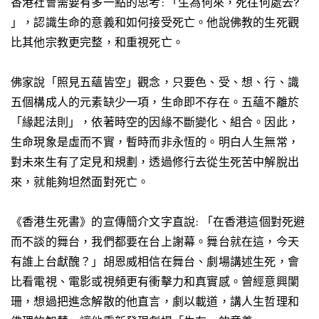
香港社會需要有多一點的思考: 「生為何來，死往何處去?
」，認識生命的意義和如何接受死亡。他說佛教的生死觀
比其他宗教更完整，和重視死亡。
佛家說「照見五蘊皆空」觀念，只要色、受、想、行、識
五個構成人的元素缺少一項，生命即不存在。五蘊不離於
「緣起法則」，依著時空的因緣不斷變化、組合。因此，
生命現象是虛而不實，暫時而非永恆的。明白人生無常，
對未來生有了定見和規劃，透過修行去從生死苦中解脫出
來，就能夠坦然面對死亡。
《香港生死書》的宣傳簡介文字直說: 「在香港這個對死避
而不談的舞台，我們都要在台上謝幕。舞台就在這，今天
有誰上台獻醜？」胡恩威相信在舞台、劇場講述生死，會
比看電視、電影或視頻更有衝擊力和真實感。曾經意興闌
珊，想過把進念解散的他直言，劇以載道，講人生哲理和