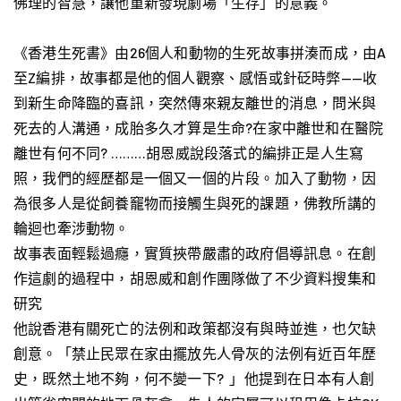
佛理的智慧，讓他重新發現劇場「生存」的意義。
《香港生死書》由26個人和動物的生死故事拼湊而成，由A
至Z編排，故事都是他的個人觀察、感悟或針砭時弊——收
到新生命降臨的喜訊，突然傳來親友離世的消息，問米與
死去的人溝通，成胎多久才算是生命?在家中離世和在醫院
離世有何不同? ………胡恩威說段落式的編排正是人生寫
照，我們的經歷都是一個又一個的片段。加入了動物，因
為很多人是從飼養竉物而接觸生與死的課題，佛教所講的
輪迴也牽涉動物。
故事表面輕鬆過癮，實質挾帶嚴肅的政府倡導訊息。在創
作這劇的過程中，胡恩威和創作團隊做了不少資料搜集和
研究
他說香港有關死亡的法例和政策都沒有與時並進，也欠缺
創意。「禁止民眾在家由擺放先人骨灰的法例有近百年歷
史，既然土地不夠，何不變一下? 」他提到在日本有人創