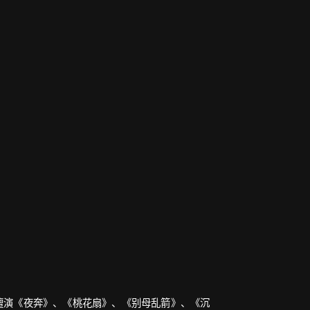
擅演《夜奔》、《桃花扇》、《别母乱箭》、《沉