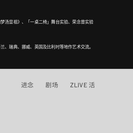
四梦汤显祖》、「一桌二椅」舞台实验、荣念曾实验
芬兰、瑞典、挪威、英国及比利时等地作艺术交流。
进念
剧场
ZLIVE 活