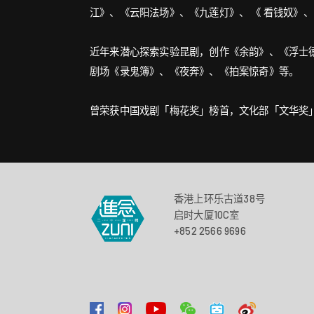
江》、《云阳法场》、《九莲灯》、 《 看钱奴》
近年来潜心探索实验昆剧，创作《余韵》、《浮士
剧场《录鬼簿》、《夜奔》、《拍案惊奇》等。
曾荣获中国戏剧「梅花奖」榜首，文化部「文华奖
香港上环乐古道38号
启时大厦10C室
+852 2566 9696