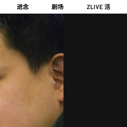
进念
剧场
ZLIVE 活
《笔墨大冒险》
关于进念
《五行中西》
支持我们
KJ 黄家正钢琴独奏会《五行》
年报
进念实验剧场文献库
《万历十五年》
《麦克白夫人～诗》
《13．67》2.1
《诸神会艺术节》暨《荣念曾青年艺术学堂 2026》
《戏曲金庸．笑傲江湖》广州巡演 2026