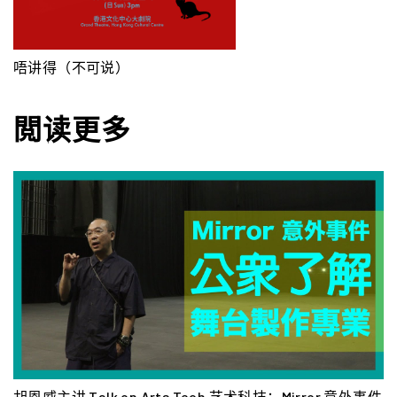
唔讲得（不可说）
閲读更多
事件
《13.67》的视听飨宴
胡