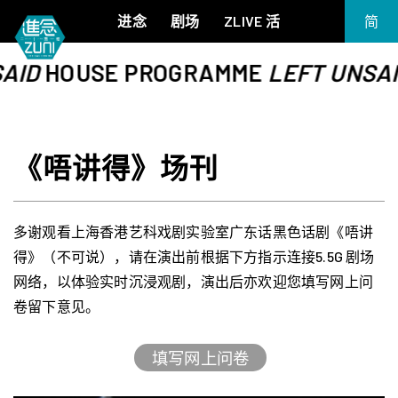
进念
剧场
ZLIVE 活
简
EN
ID
HOUSE PROGRAMME
LEFT UNSAID
《笔墨大冒险》
关于进念
繁
《五行中西》
支持我们
KJ 黄家正钢琴独奏会《五行》
年报
《唔讲得》场刊
进念实验剧场文献库
《万历十五年》
《麦克白夫人～诗》
《13．67》2.1
多谢观看上海香港艺科戏剧实验室广东话黑色话剧《唔讲
《诸神会艺术节》暨《荣念曾青年艺术学堂 2026》
得》（不可说），请在演出前根据下方指示连接5.5G 剧场
《戏曲金庸．笑傲江湖》广州巡演 2026
网络，以体验实时沉浸观剧，演出后亦欢迎您填写网上问
卷留下意见。
填写网上问卷