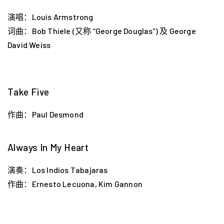
演唱：Louis Armstrong
词曲：Bob Thiele (又称 “George Douglas”) 及 George
David Weiss
Take Five
作曲：Paul Desmond
Always In My Heart
演奏：Los Indios Tabajaras
作曲：Ernesto Lecuona, Kim Gannon