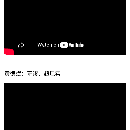
黄德斌：荒谬、超现实