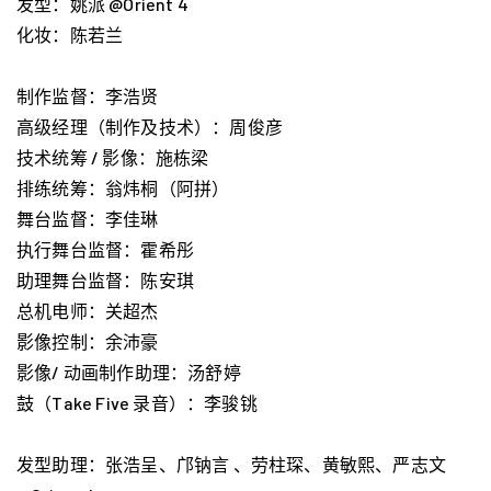
发型：姚派 @Orient 4
化妆：陈若兰
制作监督：李浩贤
高级经理（制作及技术）：周俊彦
技术统筹 / 影像：施栋梁
排练统筹：翁炜桐（阿拼）
舞台监督：李佳琳
执行舞台监督：霍希彤
助理舞台监督：陈安琪
总机电师：关超杰
影像控制：余沛豪
影像/ 动画制作助理：汤舒婷
鼓（Take Five 录音）：李骏铫
发型助理：张浩呈、邝钠言 、劳柱琛、黄敏熙、严志文