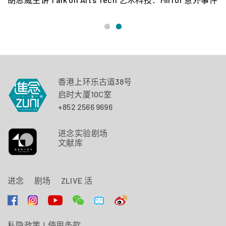
香港上环乐古道38号
启时大厦10C室
+852 2566 9696
进念实验剧场
文献库
进念
剧场
ZLIVE 活
私隐政策
|
使用条款