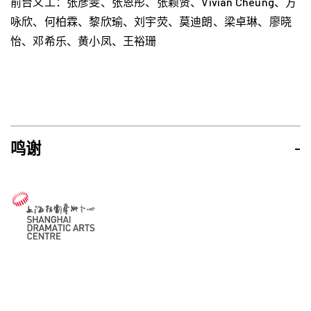
前台义工：张彦雯、张恩彤、张颖贤、Vivian Cheung、方
咏欣、何柏霖、黎欣瑜、刘宇荧、莫迪朗、梁卓琳、廖晓
怡、邓希乐、黄小凤、王裕珊
鸣谢
-