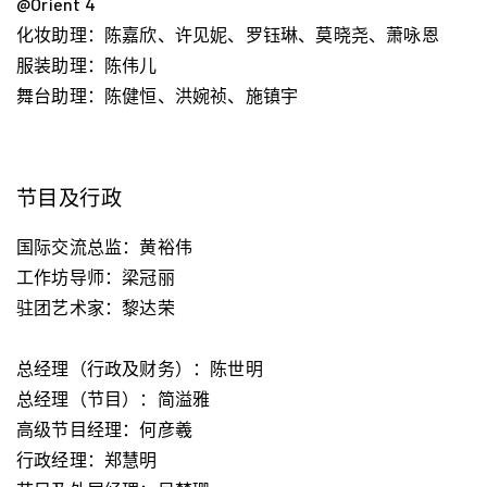
@Orient 4
化妆助理：陈嘉欣、许见妮、罗钰琳、莫晓尧、萧咏恩
服装助理：陈伟儿
舞台助理：陈健恒、洪婉祯、施镇宇
节目及行政
国际交流总监：黄裕伟
工作坊导师：梁冠丽
驻团艺术家：黎达荣
总经理（行政及财务）：陈世明
总经理（节目）：简溢雅
高级节目经理：何彦羲
行政经理：郑慧明