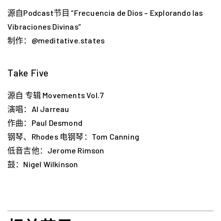
源自Podcast节目 “Frecuencia de Dios – Explorando las
Vibraciones Divinas”
制作：@meditative.states
Take Five
源自 专辑 Movements Vol​​​.​​​7
演唱：Al Jarreau
作曲：Paul Desmond
钢琴、Rhodes 电钢琴：Tom Canning
低音吉他：Jerome Rimson
鼓：Nigel Wilkinson