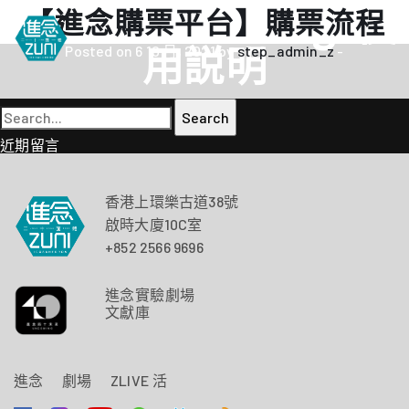
Custom zlive Tag:
使
【進念購票平台】購票流程
進念
劇場
ZLIVE 活
繁
用説明
Posted on 6 10 月, 2021 by
step_admin_z
-
EN
《筆墨大冒險》
關於進念
简
《五行中西》
支持我們
Search
for:
KJ 黃家正鋼琴獨奏會《五行》
年報
近期留言
進念實驗劇場文獻庫
《萬曆十五年》
《麥克白夫人～詩》
香港上環樂古道38號
《13．67》2.1
啟時大廈10C室
《諸神會藝術節》暨《榮念曾青年藝術學堂 2026》
+852 2566 9696
《戲曲金庸．笑傲江湖》廣州巡演 2026
進念實驗劇場
文獻庫
進念
劇場
ZLIVE 活