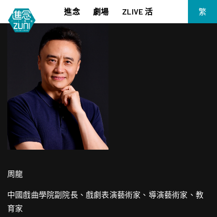
進念
劇場
ZLIVE 活
繁
EN
《筆墨大冒險》
關於進念
简
《五行中西》
支持我們
KJ 黃家正鋼琴獨奏會《五行》
年報
進念實驗劇場文獻庫
《萬曆十五年》
《麥克白夫人～詩》
《13．67》2.1
《諸神會藝術節》暨《榮念曾青年藝術學堂 2026》
《戲曲金庸．笑傲江湖》廣州巡演 2026
周龍
中國戲曲學院副院長、戲劇表演藝術家、導演藝術家、教
育家