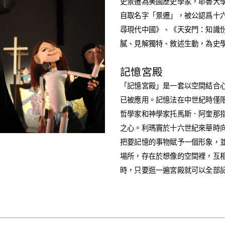
史景遷為美國歷史學家，耶魯大
自取名字「景遷」，被公認爲十
尋現代中國》、《天安門：知識
膩、見解獨特、敘述生動，為史
記憶宮殿
「記憶宮殿」是一套以空間結合
已被應用。記憶法在中世紀時僅限
哲學家和神學家托馬斯．阿奎那
之心。利瑪竇於十六世紀來華時
把要記憶的事物賦予一個形象，
場所，存在於想像的空間裡，互
時，只要逛一遍宮殿就可以全部