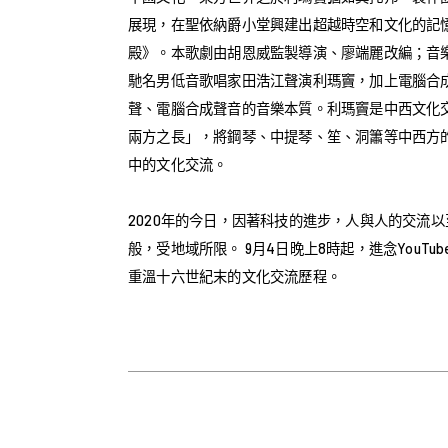
展現，在聖依納爵小堂興建出超越時空和文化的記
殿》。本歌劇由胡恩威監製導演、廖端麗改編；音
馳名男低音歌唱家田浩江聲演利瑪竇，加上電腦合
聲、電腦合成聲音的音樂本質。利瑪竇是中西文化
兩方之長」，將鋼琴、中提琴、笙、洞簫等中西方
中的文化交流。
2020年的今日，因著科技的進步，人與人的交流
般，受地域所限。 9月4日晚上8時起，進念YouTube c
重溫十六世紀末的文化交流歷程。