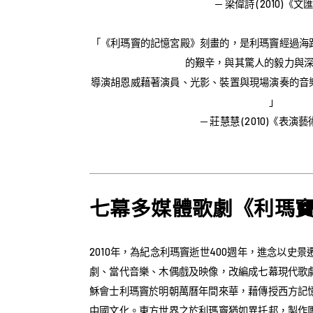
─ 梁偉詩 (2010)《文
「《利瑪竇的記憶宮殿》刻畫的，是利瑪竇經過海
的艱辛，與其驚人的毅力與
導演胡恩威藉著演員、光影、裝置與現場演奏的音
」
─ 莊慧慧 (2010)《表演
七幕多媒體歌劇《利瑪
2010年，為紀念利瑪竇逝世400週年，進念以史
劇、當代音樂、木偶戲及映像，改編成七幕現代歌
穌會士利瑪竇於明朝萬曆年間來華，藉傳授西方記
中國文化。東方世界之於利瑪竇猶如異托邦，製作