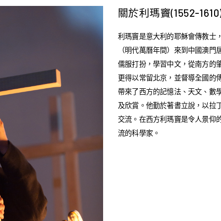
關於利瑪竇(1552-1610
利瑪竇是意大利的耶穌會傳教士，字西
（明代萬曆年間）來到中國澳門
儒服打扮，學習中文，從南方的肇
更得以常留北京，並督導全國的
帶來了西方的記憶法、天文、數
及欣賞。他勤於著書立說，以拉
交流。在西方利瑪竇是令人景仰
流的科學家。