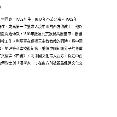
)
泰，1552年生，1610 年卒於北京。 1582年
居住，成爲第一位獲准入境中國的西方傳教士。他以
慶開始傳教，1601年抵達北京覲見萬曆皇帝，最後
傳教工作。利瑪竇在傳播天主教教義的同時，爲中國
學、地理等科學技術知識，獲得中國知識分子的尊重
丁文翻譯《四書》，將中國文化帶入西方，促進中西
的傳教士與「漢學家」；在東方則被視爲促進文化交