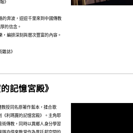
匯報》
路的奔波，迢迢千里來到中國傳教
深厚的信念。
樂，編排深刻與層次豐富的內容。
藝術雜誌》
竇的記憶宮殿》
景遷教授同名原著作藍本，揉合歌
劇《利瑪竇的記憶宮殿》。主角耶
憶術傳教，同時以異鄉人身分學習
團隊亦借來教堂作為異托邦空間的