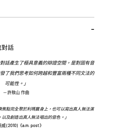
-
流對話
對話產生了極具意義的辯證空間，是對固有音
發了我們思考如何跨越和豐富兩種不同文法的
可能性。
」
─ 許敖山 作曲
樂焦點完全聚於利瑪竇身上，也可以寫出真人無法演
，以及創造出真人無法唱出的音色。」
威 (2010)《a.m. post》