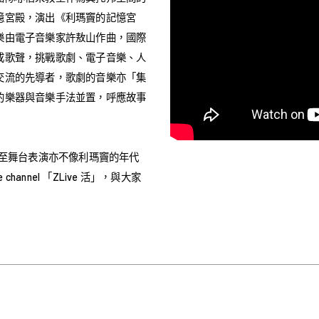
憶宮殿，演出《利瑪竇的記憶宮
樂由電子音樂家許敖山作曲，國際
成歌聲，挑戰歌劇、電子音樂、人
交流的先導者，歌劇的音樂亦「集
的樂器與音樂手法並置，呼應故事
以至舞台表演亦不像利瑪竇的年代
hannel 「ZLive 活」，與大家