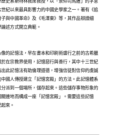
學歷史系斯特林教席教授，以「景仰司馬遷」的字意
六世紀以來最具影響力的中國史學家之一。著有《追
份子與中國革命》及《毛澤東》等，其作品辯證細
學論述方式開立典範。
心像的記憶法，早在書本和印刷術盛行之前的古希臘
於在宗教界使用，記憶惡行與​​善行，其中十三世紀
指出此記憶法有助倫理道德，增強信徒對信仰的虔誠
向中國人傳授建立「記憶宮殿」的方法。此記憶體系
並分派到一個場所，儲存起來。這些儲存事物形象的
相關連地而構成一座「記憶宮殿」。需要這些記憶
記起來。