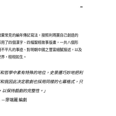
-
拋棄常見的編年傳記寫法，按照利瑪竇自己創造的
採用了四個漢字、四幅聖經故事版畫，一共八個形
種不平凡的事迹、對明朝中國之豐富細膩描述，以及
世界，栩栩如生。
和哲學中素有特殊的地位，史景遷巧妙地把利
和我因此决定歌劇也採用同樣的七幕格式，
只
，以保持戲劇的完整性。」
─ 廖端麗 編劇