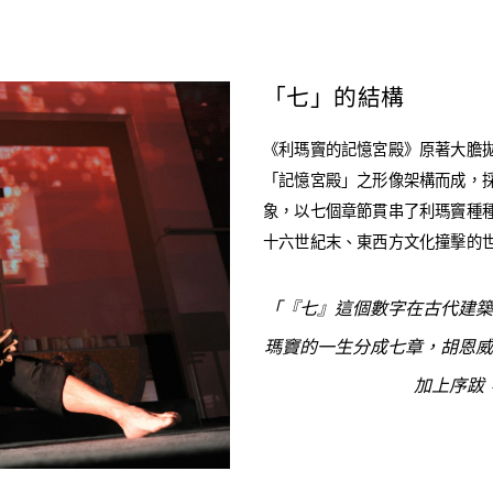
「七」的結構
《利瑪竇的記憶宮殿》原著大膽
「記憶宮殿」之形像架構而成，
象，以七個章節貫串了利瑪竇種
十六世紀末、東西方文化撞擊的
「『七』這個數字在古代建築
瑪竇的一生分成七章，胡恩威
加上序跋