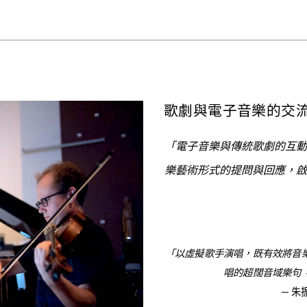
歌劇與電子音樂的交
「電子音樂與傳統歌劇的互動
樂藝術形式的提問與回應，啟
「以虛擬歌手演唱，既有效將音
唱的超闊音域樂句
─ 朱振