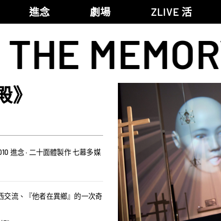
進念
劇場
ZLIVE 活
E MEMORY PA
《筆墨大冒險》
關於進念
《五行中西》
支持我們
殿》
KJ 黃家正鋼琴獨奏會《五行》
年報
進念實驗劇場文獻庫
《萬曆十五年》
《麥克白夫人～詩》
《13．67》2.1
 2010 進念 · 二十面體製作 七幕多媒
《諸神會藝術節》暨《榮念曾青年藝術學堂 2026》
《戲曲金庸．笑傲江湖》廣州巡演 2026
西交流、『他者在異鄉』的一次奇