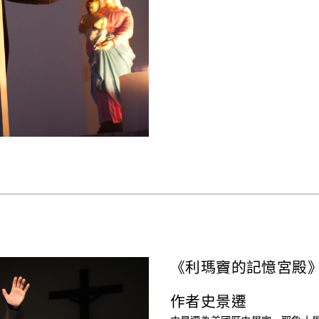
《利瑪竇的記憶宮殿
作者史景遷