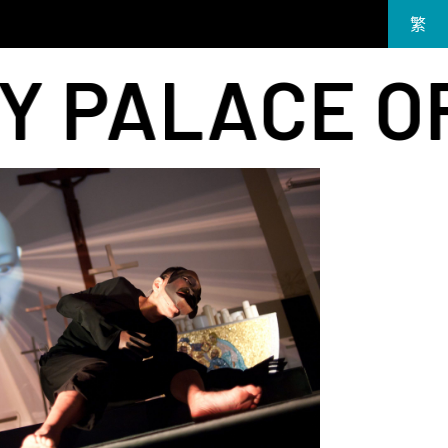
繁
EN
LACE OF MA
简