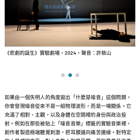
《悲劇的誕生》實驗劇場，2024，聲音：許敖山
《
如果由一個失明人的角度拋出「什麼是噪音」這個問題，
你會發現噪音從來不是一組物理波形，而是一場關係。它
充滿了相對、主觀，以及身體在空間裡的身份與政治投
射。例如在那些被貼上「噪音音樂」標籤的實驗音樂裡，
創作者製造極端聽覺刺激，把耳膜逼向痛苦邊緣。對特定