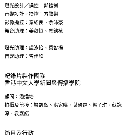
燈光設計／操控：鄭禮釗
音響設計／操控：方敬樂
影像操控：秦紹良、余沛豪
舞台助理：姜敬恒、馮鈞棣
燈光助理：盧泳怡、莫智揚
音響助理：曾佳欣
紀錄片製作團隊
香港中文大學新聞與傳播學院
顧問：潘達培
拍攝及剪接
：
梁凱藍、洪家曦、葉駿霆、梁子琪、蘇詠
淳、袁嘉諾
節目及行政