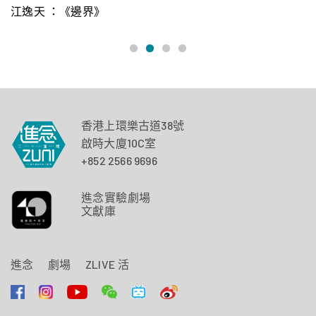
江逸天 ：《邊界》
香港上環樂古道38號
啟時大廈10C室
+852 2566 9696
進念實驗劇場
文獻庫
進念
劇場
ZLIVE 活