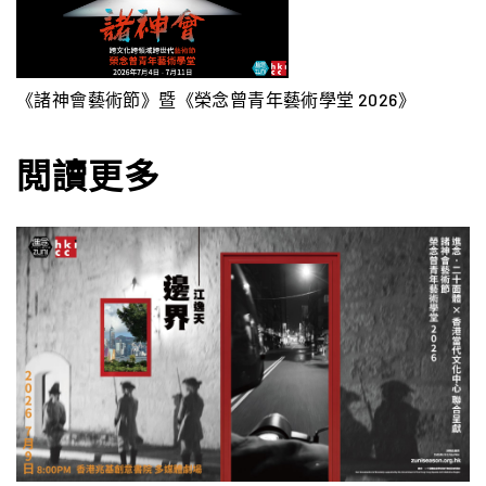
《諸神會藝術節》暨《榮念曾青年藝術學堂 2026》
閲讀更多