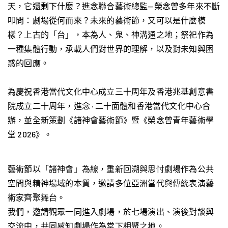
天，它還剩下什麼？進念聯合藝術總監—榮念曾多年來不斷
叩問：劇場從何而來？未來的藝術節，又可以是什麼模
樣？上古的「台」，本為人、鬼、神溝通之地；祭祀作為
一種集體行動，承載人們對世界的理解，以及對未知與困
惑的回應。
為慶祝香港當代文化中心成立三十周年及香港兆基創意書
院成立二十周年，進念 · 二十面體和香港當代文化中心合
辦，並全新策劃《諸神會藝術節》暨《榮念曾青年藝術學
堂 2026》。
藝術節以「諸神會」為線，重新回溯與思忖劇場作為公共
空間與精神場域的本質，邀請多位亞洲當代與傳統表演藝
術家齊聚舞台。
我們，邀請觀眾一同進入劇場，於七場演出、演後對談與
交流中，共同感知劇場作為當下相聚之地。