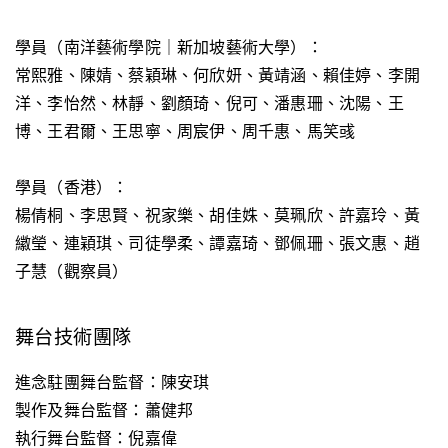
學員（南洋藝術學院｜新加坡藝術大學）：
常熙雅、陳婧、蔡穎琳、何欣妍、黃靖涵、賴佳婷、李開
洋、李怡然、林靜、劉顏琦、倪可、潘惠珊、沈陽、王
博、王君爾、王思寧、周宸伊、周千惠、馬笑彧
學員（香港）：
楊倩桐、李思賢、祝家樂、胡佳姝、莫珮欣、許嘉玲、黃
𦆮瑩、連穎琪、司徒學柔、譚嘉琦、鄧佩珊、張文惠、趙
子慧（
觀察員）
舞台技術團隊
進念駐團舞台監督：陳安琪
製作及舞台監督​​​​​​​：蕭健邦
執行舞台監督：倪嘉偉