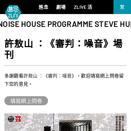
進念
劇場
ZLIVE 活
繁
EN
ISE HOUSE PROGRAMME STEVE HUI (A
《筆墨大冒險》
關於進念
简
《五行中西》
支持我們
許敖山 ：《審判：噪音》場
KJ 黃家正鋼琴獨奏會《五行》
年報
刊
進念實驗劇場文獻庫
《萬曆十五年》
《麥克白夫人～詩》
《13．67》2.1
多謝觀看
許敖山 ：《審判：噪音》
，歡迎填寫網上問卷留
《諸神會藝術節》暨《榮念曾青年藝術學堂 2026》
下您的意見。
《戲曲金庸．笑傲江湖》廣州巡演 2026
填寫網上問卷