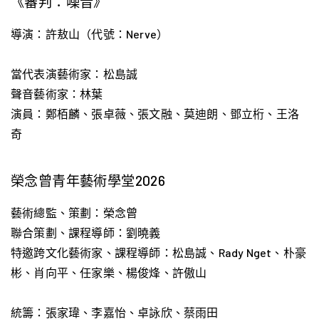
《審判：噪音》
導演：許敖山（代號：Nerve）
當代表演藝術家：松島誠
聲音藝術家：林葉
演員：鄭栢麟、張卓薇、張文融、莫迪朗、鄧立桁、王洛
奇
榮念曾青年藝術學堂2026
藝術總監、策劃：榮念曾
聯合策劃、課程導師：劉曉義
特邀跨文化藝術家、課程導師：松島誠、Rady Nget、朴豪
彬、肖向平、任家樂、楊俊烽、許傲山
統籌：張家瑋、李嘉怡、卓詠欣、蔡雨田