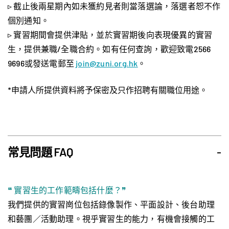
▹ 截止後兩星期內如未獲約見者則當落選論，落選者恕不作
個別通知。
▹ 實習期間會提供津貼，並於實習期後向表現優異的實習
生，提供兼職/全職合約。如有任何查詢，歡迎致電2566
9696或發送電郵至
join@zuni.org.hk
。
*申請人所提供資料將予保密及只作招聘有關職位用途。
常見問題 FAQ
-
❝ 實習生的工作範疇包括什麼？❞
我們提供的實習崗位包括錄像製作、平面設計、後台助理
和藝團／活動助理。視乎實習生的能力，有機會接觸的工