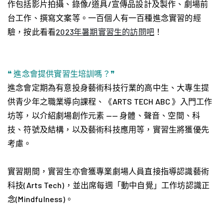
作包括影片拍攝、錄像/道具/宣傳品設計及製作、劇場前
台工作、撰寫文案等。
一百個人有一百種進念實習的經
驗，按此看看
2023年暑期實習生的訪問吧
！
❝ 進念會提供實習生培訓嗎？❞
進念會定期為有意投身藝術科技行業的高中生、大專生提
供青少年之職業導向課程、《ARTS TECH ABC 》入門工作
坊等，以介紹劇場創作元素 —— 身體、聲音、空間、科
技、符號及結構，以及藝術科技應用等，實習生將獲優先
考慮。
實習期間，實習生亦會獲專業劇場人員直接指導認識藝術
科技(Arts Tech)，並出席每週「動中自覺」工作坊認識正
念(Mindfulness)。