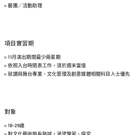
▹ 藝團／活動助理
項目實習期
▹ 11月演出期間最少兩星期
▹ 依照入台時間表工作，須於週末當值
▹ 就讀與舞台專業、文化管理及創意媒體相關科目人士優先
對象
▹ 16-29歲
▹ 對文化藝術抱有熱誠，渴望學習、探究