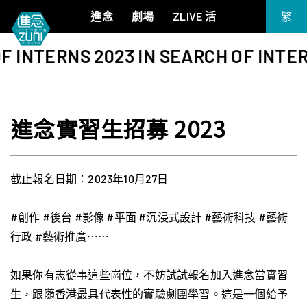
進念
劇場
ZLIVE 活
繁
EN
F INTERNS 2023 IN SEARCH OF INTER
《筆墨大冒險》
關於進念
简
《五行中西》
支持我們
KJ 黃家正鋼琴獨奏會《五行》
年報
進念實習生招募 2023
進念實驗劇場文獻庫
《萬曆十五年》
《麥克白夫人～詩》
《13．67》2.1
截止報名日期：2023年10月27日
《諸神會藝術節》暨《榮念曾青年藝術學堂 2026》
《戲曲金庸．笑傲江湖》廣州巡演 2026
#創作 #後台 #影像 #平面 #沉浸式設計 #藝術科技 #藝術
行政 #藝術推廣⋯⋯
如果你有志從事這些崗位，不妨試試報名加入進念當實習
生，跟隨香港最具代表性的實驗劇團學習。這是一個給予