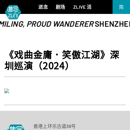
进念
剧场
ZLIVE 活
简
EN
MILING, PROUD WANDERER
SHENZHEN 
《笔墨大冒险》
关于进念
繁
《五行中西》
支持我们
KJ 黄家正钢琴独奏会《五行》
年报
《戏曲金庸．笑傲江湖》深
进念实验剧场文献库
《万历十五年》
《麦克白夫人～诗》
圳巡演（2024）
《13．67》2.1
《诸神会艺术节》暨《荣念曾青年艺术学堂 2026》
《戏曲金庸．笑傲江湖》广州巡演 2026
香港上环乐古道38号