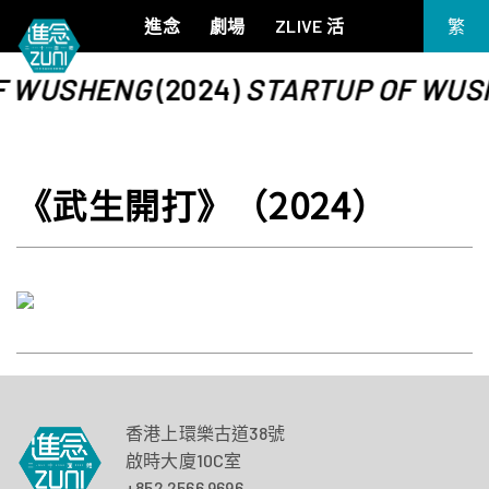
進念
劇場
ZLIVE 活
繁
EN
F WUSHENG
(2024)
STARTUP OF WUS
《筆墨大冒險》
關於進念
简
《五行中西》
支持我們
KJ 黃家正鋼琴獨奏會《五行》
年報
《武生開打》（2024）
進念實驗劇場文獻庫
《萬曆十五年》
《麥克白夫人～詩》
《13．67》2.1
《諸神會藝術節》暨《榮念曾青年藝術學堂 2026》
《戲曲金庸．笑傲江湖》廣州巡演 2026
香港上環樂古道38號
啟時大廈10C室
+852 2566 9696