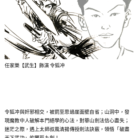
任家樂【武生】飾演 令狐冲
任
令狐冲與奸邪相交，被罰至思過崖面壁自省；山洞中，發
現魔教中人破解本門絕學的心法，對華山劍法信心盡失；
迷茫之際，遇上太師叔風清揚傳授劍法訣竅，領悟「破盡
天下武功」的獨孤九劍！