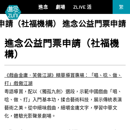
進念
劇場
ZLIVE 活
繁
EN
請（社福機構） 進念公益門票申請（
《筆墨大冒險》
關於進念
简
《五行中西》
支持我們
進念公益門票申請（社福機
KJ 黃家正鋼琴獨奏會《五行》
年報
構）
進念實驗劇場文獻庫
《萬曆十五年》
《麥克白夫人～詩》
《13．67》2.1
《戲曲金庸．笑傲江湖》精華導賞專場：「唱、唸、做、
《諸神會藝術節》暨《榮念曾青年藝術學堂 2026》
打」戲傲江湖
《戲曲金庸．笑傲江湖》廣州巡演 2026
粵語導賞，配以〈獨孤九劍〉選段，示範中國戲曲「唱、
唸、做、打」入門基本功，揉合藝術科技，展示傳統表演
藝術之美。從中細味戲曲，細嚼金庸文字，學習中華文
化，體驗光影聲景劇場。