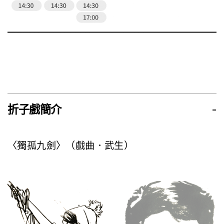
折子戲簡介
-
〈獨孤九劍〉（戲曲．武生）