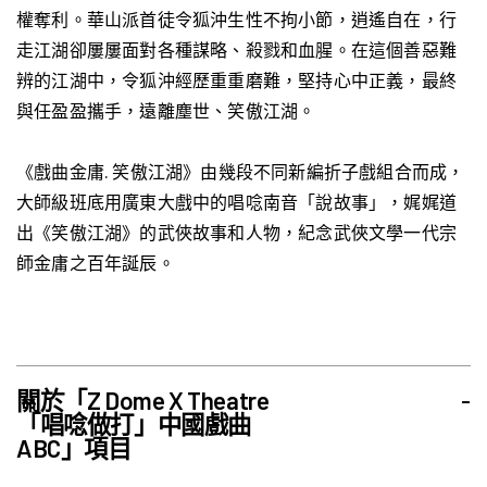
權奪利。華山派首徒令狐沖生性不拘小節，逍遙自在，行
走江湖卻屢屢面對各種謀略、殺戮和血腥。在這個善惡難
辨的江湖中，令狐沖經歷重重磨難，堅持心中正義，最終
與任盈盈攜手，遠離塵世、笑傲江湖。
《戲曲金庸. 笑傲江湖》由幾段不同新編折子戲組合而成，
大師級班底用廣東大戲中的唱唸南音「說故事」，娓娓道
出《笑傲江湖》的武俠故事和人物，紀念武俠文學一代宗
師金庸之百年誕辰。
關於「Z Dome X Theatre
-
「唱唸做打」中國戲曲
ABC」項目