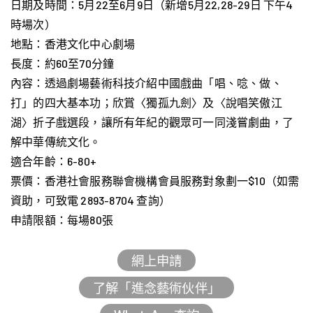
日期及時間：5月22至6月9日（新增5月22,28-29日 下午4
時場次）
地點：香港文化中心劇場
長度：約60至70分鐘
內容：
透過劇場藝術科技介紹中國戲曲「唱、唸、做、
打」的四大基本功；欣賞〈獨孤九劍〉及〈說唱笑傲江
湖〉折子戲選段，讓所有年紀的觀眾可一同淺嘗劇曲，了
解中華傳統文化。
適合年齡：6-80+
票價：香港社會服務聯會機構會員服務對象劃一$10（如需
資助，可致電 2893-8704 查詢）
申請限額：每場80張
網上申請
了解「進念藝術伙伴」