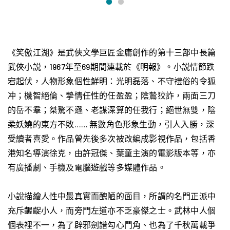
《笑傲江湖》是武俠文學巨匠金庸創作的第十三部中長篇
武俠小説，1967年至69期間連載於《明報》。小説情節跌
宕起伏，人物形象個性鮮明：光明磊落、不守禮俗的令狐
冲；機智絕倫、摯情任性的任盈盈；陰鷙狡詐，兩面三刀
的岳不羣；桀驁不遜、老謀深算的任我行；絕世無雙，陰
柔妖嬈的東方不敗…… 無數角色形象生動，引人入勝，深
受讀者喜愛。作品曾先後多次被改編成影視作品，包括香
港知名導演徐克，由許冠傑、葉童主演的電影版本等，亦
有廣播劇、手機及電腦遊戲等多媒體作品。
小說描繪人性中最真實而醜陋的面目，所謂的名門正派中
充斥齷齪小人，而旁門左道亦不乏豪傑之士。武林中人個
個表裡不一，為了辟邪劍譜勾心鬥角、也為了千秋萬載爭