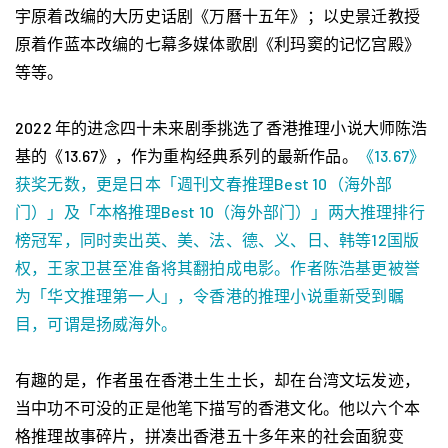
宇原着改编的大历史话剧《万曆十五年》；以史景迁教授
原着作蓝本改编的七幕多媒体歌剧《利玛窦的记忆宫殿》
等等。
2022 年的进念四十未来剧季挑选了香港推理小说大师陈浩
基的《13.67》，作为重构经典系列的最新作品。
《13.67》
获奖无数，更是日本「週刊文春推理Best 10（海外部
门）」及「本格推理Best 10（海外部门）」两大推理排行
榜冠军，同时卖出英、美、法、德、义、日、韩等12国版
权，王家卫甚至准备将其翻拍成电影。作者陈浩基更被誉
为「华文推理第一人」，令香港的推理小说重新受到瞩
目，可谓是扬威海外。
有趣的是，作者虽在香港土生土长，却在台湾文坛发迹，
当中功不可没的正是他笔下描写的香港文化。他以六个本
格推理故事碎片，拼凑出香港五十多年来的社会面貌变