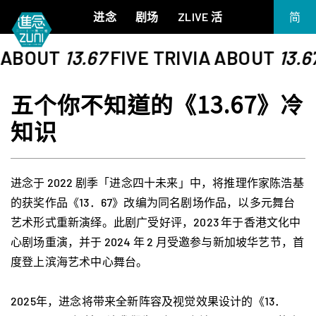
进念
剧场
ZLIVE 活
简
EN
ABOUT
13.67
FIVE TRIVIA ABOUT
13.67
F
《笔墨大冒险》
关于进念
繁
《五行中西》
支持我们
五个你不知道的《13.67》冷
KJ 黄家正钢琴独奏会《五行》
年报
知识
进念实验剧场文献库
《万历十五年》
《麦克白夫人～诗》
《13．67》2.1
进念于 2022 剧季「进念四十未来」中，将推理作家陈浩基
《诸神会艺术节》暨《荣念曾青年艺术学堂 2026》
的获奖作品《13．67》改编为同名剧场作品，以多元舞台
《戏曲金庸．笑傲江湖》广州巡演 2026
艺术形式重新演绎。此剧广受好评，2023 年于香港文化中
心剧场重演，并于 2024 年 2 月受邀参与新加坡华艺节，首
度登上滨海艺术中心舞台。
2025年，进念将带来全新阵容及视觉效果设计的《13．