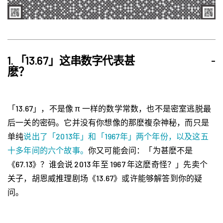
1. 「13.67」这串数字代表甚
-
麽？
「13.67」，不是像 π 一样的数学常数，也不是密室逃脱最
后一关的密码。它并没有你想像的那麽複杂神秘，而只是
单纯
说出了「2013年」和「1967年」两个年份，以及这五
十多年间的六个故事。
你又可能会问：「为甚麽不是
《67.13》？谁会说 2013 年至 1967 年这麽奇怪？」先卖个
关子，胡恩威推理剧场《13.67》或许能够解答到你的疑
问。