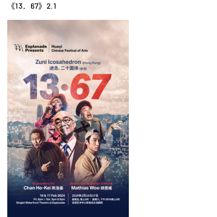
《13．67》2.1