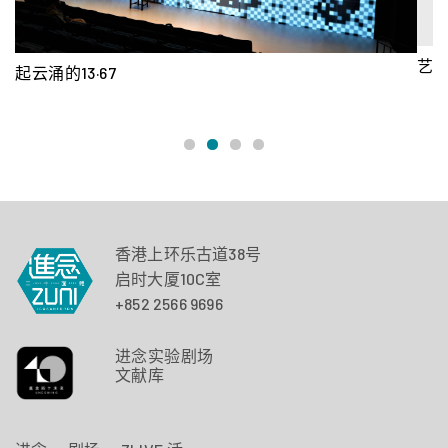
艺术伙伴计划
《
香港上环乐古道38号
启时大厦10C室
+852 2566 9696
进念实验剧场
文献库