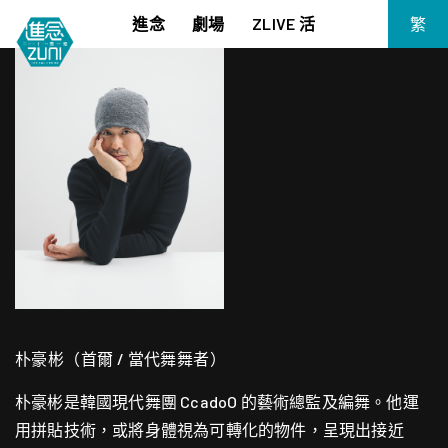
進念
劇場
ZLIVE 活
繁
EN
《筆墨大冒險》
關於進念
简
《五行中西》
支持我們
KJ 黃家正鋼琴獨奏會《五行》
年報
進念實驗劇場文獻庫
《萬曆十五年》
《麥克白夫人～詩》
《13．67》2.1
《諸神會藝術節》暨《榮念曾青年藝術學堂 2026》
《戲曲金庸．笑傲江湖》廣州巡演 2026
朴豪彬（首爾 / 當代舞舞者）
朴豪彬是韓國現代舞團 CcadoO 的藝術總監及編舞。他運
用拼貼技術，或將身體視為可轉化的物件，呈現出接近