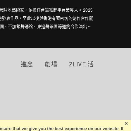
營駐地藝術家，並擔任台灣舞蹈平台策展人。 2025
香港發表作品，至此以後與香港有著密切的創作合作關
團、不加鎖舞踴館、東邊舞蹈團等邀約合作演出。
進念
劇場
ZLIVE 活