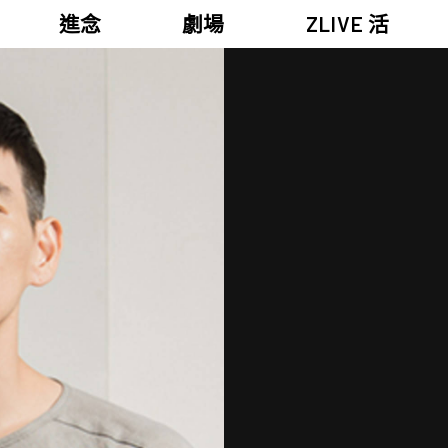
進念
劇場
ZLIVE 活
《筆墨大冒險》
關於進念
《五行中西》
支持我們
KJ 黃家正鋼琴獨奏會《五行》
年報
進念實驗劇場文獻庫
《萬曆十五年》
《麥克白夫人～詩》
《13．67》2.1
《諸神會藝術節》暨《榮念曾青年藝術學堂 2026》
《戲曲金庸．笑傲江湖》廣州巡演 2026