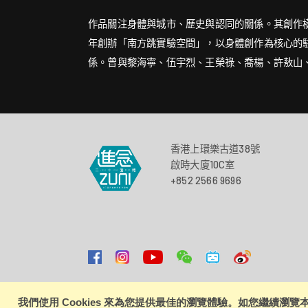
作品關注身體與城市、歷史與認同的關係。其創作橫跨劇
年創辦「南方跳實驗空間」，以身體創作為核心的駐
係。曾與黎海寧、伍宇烈、王榮祿、喬楊、許敖山
香港上環樂古道38號
啟時大廈10C室
+852 2566 9696
私隱政策
|
使用條款