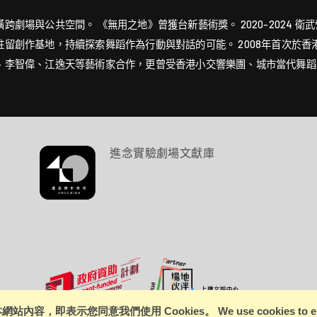
場與公共空間。 《無用之地》曾獲台新藝術獎。 2020-2024 衛武
留創作基地，持續探索舞蹈作為行動與對話的可能。 2008年首次於
、李智偉、江逸天等藝術家合作，更曾受香港小交響樂團、城市當代舞蹈
進念實驗劇場文獻庫