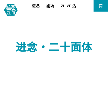
进念
剧场
ZLIVE 活
简
EN
《笔墨大冒险》
关于进念
繁
《五行中西》
支持我们
KJ 黄家正钢琴独奏会《五行》
年报
进念·二十面体
进念实验剧场文献库
《万历十五年》
《麦克白夫人～诗》
《13．67》2.1
《诸神会艺术节》暨《荣念曾青年艺术学堂 2026》
《戏曲金庸．笑傲江湖》广州巡演 2026