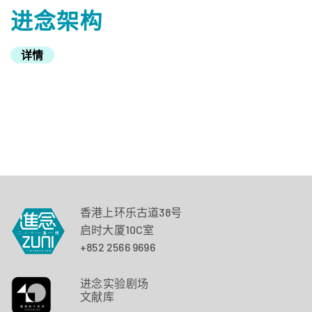
进念架构
详情
香港上环乐古道38号
启时大厦10C室
+852 2566 9696
进念实验剧场
文献库